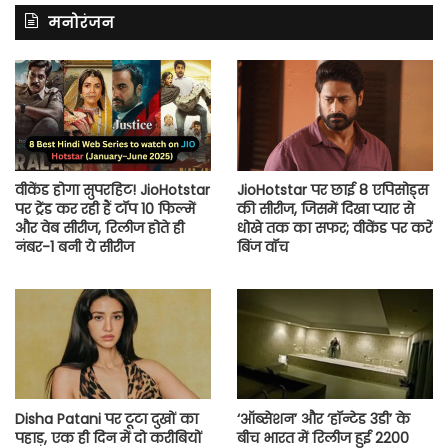
मनोरंजन
वीकेंड होगा सुपरहिट! JioHotstar
JioHotstar पर छाई 8 एपिसोड्स
पर ट्रेंड कर रही हैं टॉप 10 फिल्में
की सीरीज, जिसमें दिखा प्यार से
और वेब सीरीज, रिलीज होते ही
धोखे तक का सफर; वीकेंड पर करें
नंबर-1 बनी ये सीरीज
बिंज वॉच
Disha Patani पर टूटा दुखों का
‘ऑब्सेशन’ और ‘हॉन्टेड 3डी’ के
पहाड़, एक ही दिन में दो करीबियों
बीच भारत में रिलीज हुई 2200