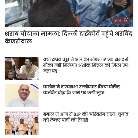
राजनीति
शराब घोटाला मामला: दिल्ली हाईकोर्ट पहुंचे अरविंद
केजरीवाल
क्या राघव चड्ढा से आप का मोहभंग? अब संसद में
मौका नहीं मिलेगा! अशोक मित्तल को मिला उप-
नेता पद
कांग्रेस ने राज्यसभा उम्मीदवार किया घोषित,
कर्मवीर बौद्ध के नाम पर लगी मुहर
बंगाल में आज से BJP की ‘परिवर्तन यात्रा’: चुनाव
को लेकर पार्टी की तैयारी