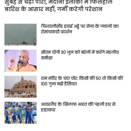
सुबह से चढ़ा पारा, मैदानी इलाकों में फिलहाल
बारिश के आसार नहीं, गर्मी करेगी परेशान
चिन्यालीसौड़ हवाई अड्डे पर सेना के जवानों का
रोमांचकारी प्रदर्शन
सीएम योगी 30 जून को बरेली में करेंगे मंडलीय
समीक्षा
राम मंदिर के चंदा चोर: किसी की 50 तो किसी की
100 गुना बढ़ी हैसियत
आयरलैंड के खिलाफ भारत की पहली हार से
हाहाकार