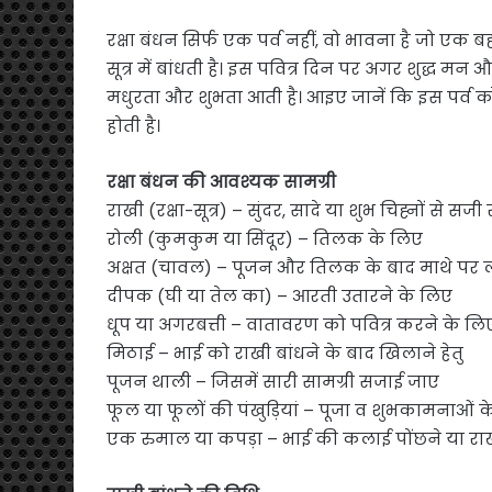
रक्षा बंधन सिर्फ एक पर्व नहीं, वो भावना है जो एक 
सूत्र में बांधती है। इस पवित्र दिन पर अगर शुद्ध मन औ
मधुरता और शुभता आती है। आइए जानें कि इस पर्व 
होती है।
रक्षा बंधन की आवश्यक सामग्री
राखी (रक्षा-सूत्र) – सुंदर, सादे या शुभ चिह्नों से सजी
रोली (कुमकुम या सिंदूर) – तिलक के लिए
अक्षत (चावल) – पूजन और तिलक के बाद माथे पर लग
दीपक (घी या तेल का) – आरती उतारने के लिए
धूप या अगरबत्ती – वातावरण को पवित्र करने के लि
मिठाई – भाई को राखी बांधने के बाद खिलाने हेतु
पूजन थाली – जिसमें सारी सामग्री सजाई जाए
फूल या फूलों की पंखुड़ियां – पूजा व शुभकामनाओं क
एक रुमाल या कपड़ा – भाई की कलाई पोंछने या राखी