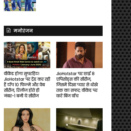
मनोरंजन
वीकेंड होगा सुपरहिट!
JioHotstar पर छाई 8
JioHotstar पर ट्रेंड कर रही
एपिसोड्स की सीरीज,
हैं टॉप 10 फिल्में और वेब
जिसमें दिखा प्यार से धोखे
सीरीज, रिलीज होते ही
तक का सफर; वीकेंड पर
नंबर-1 बनी ये सीरीज
करें बिंज वॉच