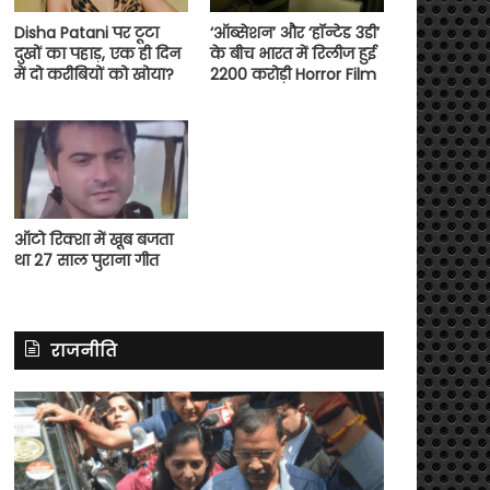
Disha Patani पर टूटा
‘ऑब्सेशन’ और ‘हॉन्टेड 3डी’
दुखों का पहाड़, एक ही दिन
के बीच भारत में रिलीज हुई
में दो करीबियों को खोया?
2200 करोड़ी Horror Film
ऑटो रिक्शा में खूब बजता
था 27 साल पुराना गीत
राजनीति