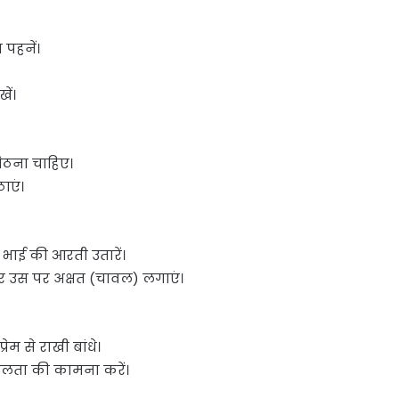
र पहनें।
ें।
बैठना चाहिए।
ाएं।
भाई की आरती उतारें।
र उस पर अक्षत (चावल) लगाएं।
म से राखी बांधे।
सफलता की कामना करें।