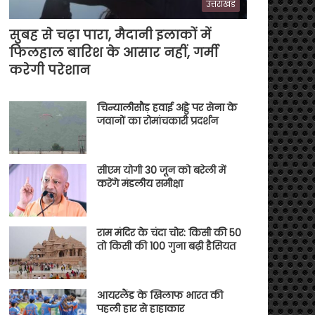
उत्तराखंड
सुबह से चढ़ा पारा, मैदानी इलाकों में
फिलहाल बारिश के आसार नहीं, गर्मी
करेगी परेशान
चिन्यालीसौड़ हवाई अड्डे पर सेना के
जवानों का रोमांचकारी प्रदर्शन
सीएम योगी 30 जून को बरेली में
करेंगे मंडलीय समीक्षा
राम मंदिर के चंदा चोर: किसी की 50
तो किसी की 100 गुना बढ़ी हैसियत
आयरलैंड के खिलाफ भारत की
पहली हार से हाहाकार