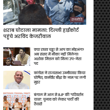
राजनीति
शराब घोटाला मामला: दिल्ली हाईकोर्ट
पहुंचे अरविंद केजरीवाल
क्या राघव चड्ढा से आप का मोहभंग?
अब संसद में मौका नहीं मिलेगा!
अशोक मित्तल को मिला उप-नेता
पद
कांग्रेस ने राज्यसभा उम्मीदवार किया
घोषित, कर्मवीर बौद्ध के नाम पर लगी
मुहर
बंगाल में आज से BJP की ‘परिवर्तन
यात्रा’: चुनाव को लेकर पार्टी की
तैयारी