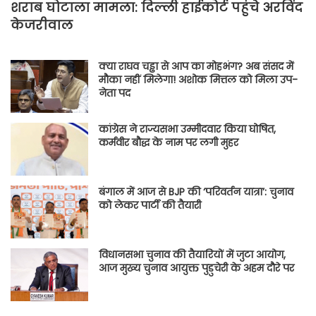
शराब घोटाला मामला: दिल्ली हाईकोर्ट पहुंचे अरविंद
केजरीवाल
क्या राघव चड्ढा से आप का मोहभंग? अब संसद में
मौका नहीं मिलेगा! अशोक मित्तल को मिला उप-
नेता पद
कांग्रेस ने राज्यसभा उम्मीदवार किया घोषित,
कर्मवीर बौद्ध के नाम पर लगी मुहर
बंगाल में आज से BJP की ‘परिवर्तन यात्रा’: चुनाव
को लेकर पार्टी की तैयारी
विधानसभा चुनाव की तैयारियों में जुटा आयोग,
आज मुख्य चुनाव आयुक्त पुडुचेरी के अहम दौरे पर