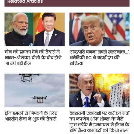
Related Articles
चीन को झटका देने की तैयारी में
‘राष्ट्रपति बनना सबसे खतरनाक…’,
भारत-श्रीलंका, दोनों के बीच होने
अमेरिकी SC ने बढ़ाई ट्रंप की
जा रही बड़ी डील
शक्तियां
ड्रोन हमलों से निपटने के लिए
देवशयनी एकादशी पर करें इन मंत्रों
भारतीय सेना ने शुरू की तैयारी
का जप‘गेम ऑफ थ्रोन्स’ के जैसे
गुप्त तरीके से इजरायल ने ईरान के
शीर्ष सैन्य कमांडरों को किया खत्म