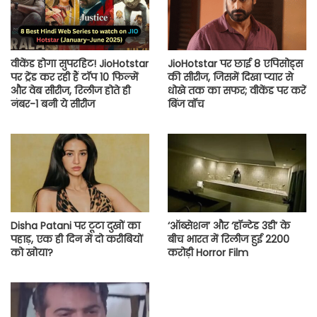
वीकेंड होगा सुपरहिट! JioHotstar
JioHotstar पर छाई 8 एपिसोड्स
पर ट्रेंड कर रही हैं टॉप 10 फिल्में
की सीरीज, जिसमें दिखा प्यार से
और वेब सीरीज, रिलीज होते ही
धोखे तक का सफर; वीकेंड पर करें
नंबर-1 बनी ये सीरीज
बिंज वॉच
Disha Patani पर टूटा दुखों का
‘ऑब्सेशन’ और ‘हॉन्टेड 3डी’ के
पहाड़, एक ही दिन में दो करीबियों
बीच भारत में रिलीज हुई 2200
को खोया?
करोड़ी Horror Film