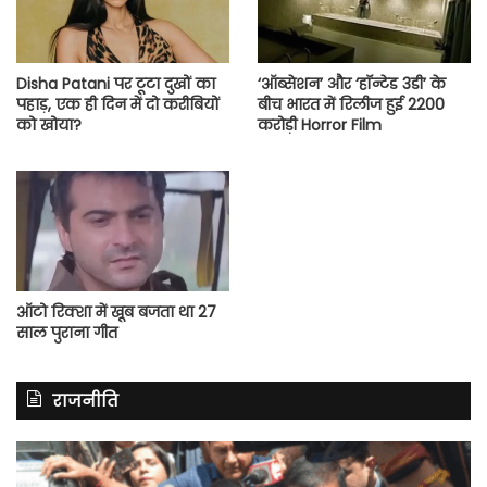
Disha Patani पर टूटा दुखों का
‘ऑब्सेशन’ और ‘हॉन्टेड 3डी’ के
पहाड़, एक ही दिन में दो करीबियों
बीच भारत में रिलीज हुई 2200
को खोया?
करोड़ी Horror Film
ऑटो रिक्शा में खूब बजता था 27
साल पुराना गीत
राजनीति