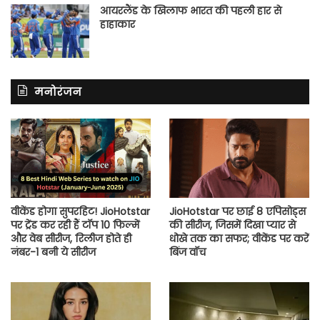
आयरलैंड के खिलाफ भारत की पहली हार से
हाहाकार
मनोरंजन
वीकेंड होगा सुपरहिट! JioHotstar
JioHotstar पर छाई 8 एपिसोड्स
पर ट्रेंड कर रही हैं टॉप 10 फिल्में
की सीरीज, जिसमें दिखा प्यार से
और वेब सीरीज, रिलीज होते ही
धोखे तक का सफर; वीकेंड पर करें
नंबर-1 बनी ये सीरीज
बिंज वॉच