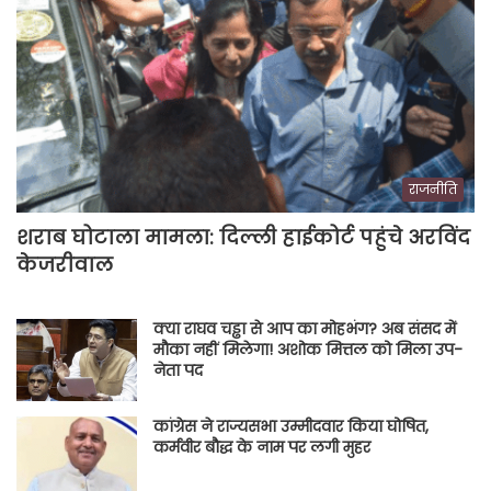
राजनीति
शराब घोटाला मामला: दिल्ली हाईकोर्ट पहुंचे अरविंद
केजरीवाल
क्या राघव चड्ढा से आप का मोहभंग? अब संसद में
मौका नहीं मिलेगा! अशोक मित्तल को मिला उप-
नेता पद
कांग्रेस ने राज्यसभा उम्मीदवार किया घोषित,
कर्मवीर बौद्ध के नाम पर लगी मुहर