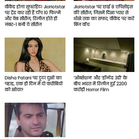
वीकेंड होगा सुपरहिट! JioHotstar
JioHotstar पर छाई 8 एपिसोड्स
पर ट्रेंड कर रही हैं टॉप 10 फिल्में
की सीरीज, जिसमें दिखा प्यार से
और वेब सीरीज, रिलीज होते ही
धोखे तक का सफर; वीकेंड पर करें
नंबर-1 बनी ये सीरीज
बिंज वॉच
Disha Patani पर टूटा दुखों का
‘ऑब्सेशन’ और ‘हॉन्टेड 3डी’ के
पहाड़, एक ही दिन में दो करीबियों
बीच भारत में रिलीज हुई 2200
को खोया?
करोड़ी Horror Film