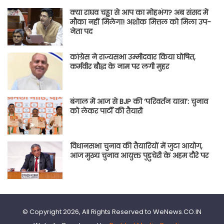
क्या राघव चड्ढा से आप का मोहभंग? अब संसद में
मौका नहीं मिलेगा! अशोक मित्तल को मिला उप-
नेता पद
कांग्रेस ने राज्यसभा उम्मीदवार किया घोषित,
कर्मवीर बौद्ध के नाम पर लगी मुहर
बंगाल में आज से BJP की ‘परिवर्तन यात्रा’: चुनाव
को लेकर पार्टी की तैयारी
विधानसभा चुनाव की तैयारियों में जुटा आयोग,
आज मुख्य चुनाव आयुक्त पुडुचेरी के अहम दौरे पर
© Copyright 2026, All Rights Reserved to WeNews.CO.IN