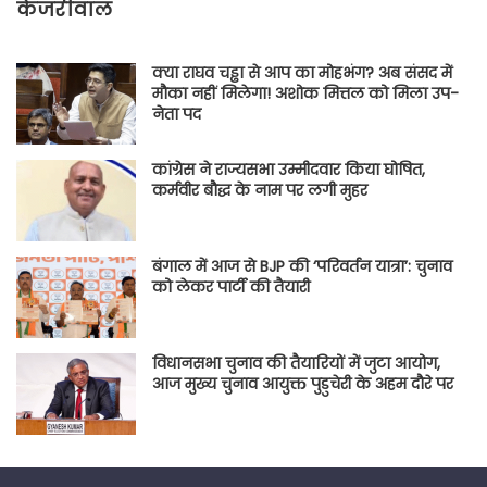
केजरीवाल
क्या राघव चड्ढा से आप का मोहभंग? अब संसद में
मौका नहीं मिलेगा! अशोक मित्तल को मिला उप-
नेता पद
कांग्रेस ने राज्यसभा उम्मीदवार किया घोषित,
कर्मवीर बौद्ध के नाम पर लगी मुहर
बंगाल में आज से BJP की ‘परिवर्तन यात्रा’: चुनाव
को लेकर पार्टी की तैयारी
विधानसभा चुनाव की तैयारियों में जुटा आयोग,
आज मुख्य चुनाव आयुक्त पुडुचेरी के अहम दौरे पर