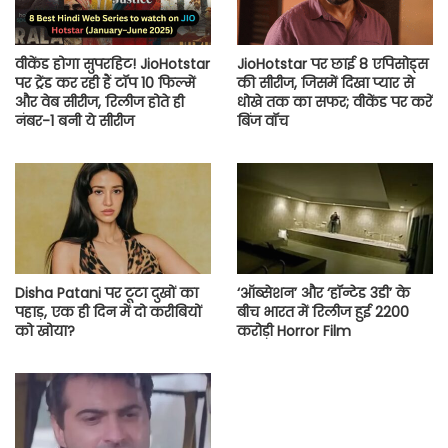
वीकेंड होगा सुपरहिट! JioHotstar
JioHotstar पर छाई 8 एपिसोड्स
पर ट्रेंड कर रही हैं टॉप 10 फिल्में
की सीरीज, जिसमें दिखा प्यार से
और वेब सीरीज, रिलीज होते ही
धोखे तक का सफर; वीकेंड पर करें
नंबर-1 बनी ये सीरीज
बिंज वॉच
Disha Patani पर टूटा दुखों का
‘ऑब्सेशन’ और ‘हॉन्टेड 3डी’ के
पहाड़, एक ही दिन में दो करीबियों
बीच भारत में रिलीज हुई 2200
को खोया?
करोड़ी Horror Film