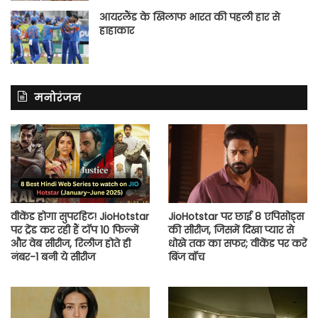
आयरलैंड के खिलाफ भारत की पहली हार से
हाहाकार
मनोरंजन
वीकेंड होगा सुपरहिट! JioHotstar
JioHotstar पर छाई 8 एपिसोड्स
पर ट्रेंड कर रही हैं टॉप 10 फिल्में
की सीरीज, जिसमें दिखा प्यार से
और वेब सीरीज, रिलीज होते ही
धोखे तक का सफर; वीकेंड पर करें
नंबर-1 बनी ये सीरीज
बिंज वॉच