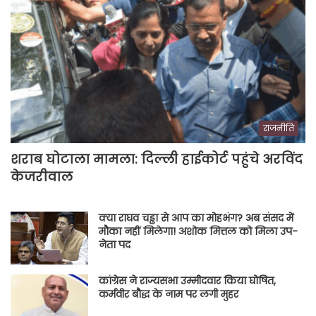
राजनीति
शराब घोटाला मामला: दिल्ली हाईकोर्ट पहुंचे अरविंद
केजरीवाल
क्या राघव चड्ढा से आप का मोहभंग? अब संसद में
मौका नहीं मिलेगा! अशोक मित्तल को मिला उप-
नेता पद
कांग्रेस ने राज्यसभा उम्मीदवार किया घोषित,
कर्मवीर बौद्ध के नाम पर लगी मुहर