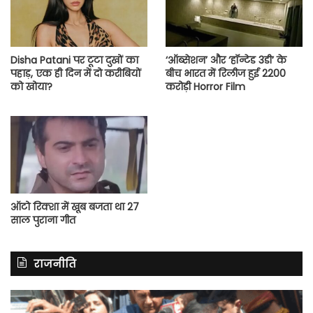
Disha Patani पर टूटा दुखों का
‘ऑब्सेशन’ और ‘हॉन्टेड 3डी’ के
पहाड़, एक ही दिन में दो करीबियों
बीच भारत में रिलीज हुई 2200
को खोया?
करोड़ी Horror Film
ऑटो रिक्शा में खूब बजता था 27
साल पुराना गीत
राजनीति