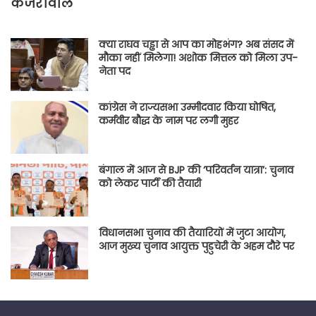
केजरीवाल
क्या राघव चड्ढा से आप का मोहभंग? अब संसद में
मौका नहीं मिलेगा! अशोक मित्तल को मिला उप-
नेता पद
कांग्रेस ने राज्यसभा उम्मीदवार किया घोषित,
कर्मवीर बौद्ध के नाम पर लगी मुहर
बंगाल में आज से BJP की ‘परिवर्तन यात्रा’: चुनाव
को लेकर पार्टी की तैयारी
विधानसभा चुनाव की तैयारियों में जुटा आयोग,
आज मुख्य चुनाव आयुक्त पुडुचेरी के अहम दौरे पर