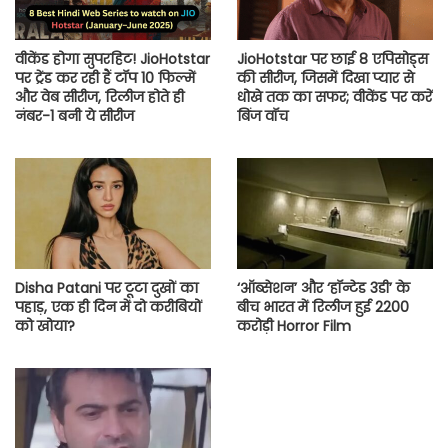
वीकेंड होगा सुपरहिट! JioHotstar
JioHotstar पर छाई 8 एपिसोड्स
पर ट्रेंड कर रही हैं टॉप 10 फिल्में
की सीरीज, जिसमें दिखा प्यार से
और वेब सीरीज, रिलीज होते ही
धोखे तक का सफर; वीकेंड पर करें
नंबर-1 बनी ये सीरीज
बिंज वॉच
Disha Patani पर टूटा दुखों का
‘ऑब्सेशन’ और ‘हॉन्टेड 3डी’ के
पहाड़, एक ही दिन में दो करीबियों
बीच भारत में रिलीज हुई 2200
को खोया?
करोड़ी Horror Film