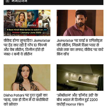
मनोरंजन
वीकेंड होगा सुपरहिट! JioHotstar
JioHotstar पर छाई 8 एपिसोड्स
पर ट्रेंड कर रही हैं टॉप 10 फिल्में
की सीरीज, जिसमें दिखा प्यार से
और वेब सीरीज, रिलीज होते ही
धोखे तक का सफर; वीकेंड पर करें
नंबर-1 बनी ये सीरीज
बिंज वॉच
Disha Patani पर टूटा दुखों का
‘ऑब्सेशन’ और ‘हॉन्टेड 3डी’ के
पहाड़, एक ही दिन में दो करीबियों
बीच भारत में रिलीज हुई 2200
को खोया?
करोड़ी Horror Film