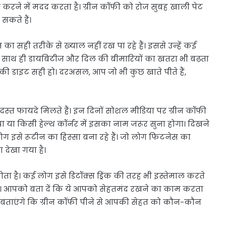
ट करने में मदद करता है। ग्रीन कॉफी को रोज सुबह खाली पेट
सकते हैं।
सही तरीके से ख्‍याल नहीं रख पा रहे हैं। इससे उन्‍हें कई
 है, साथ ही डायब‍िटीज और द‍िल की बीमार‍ियों का खतरा भी बढ़ता
पकी डाइट सही हो। दरअसल, आप जो भी कुछ खाते पीते हैं,
स्‍त फायदे म‍िलते हैं। इन द‍िनों सोशल मीड‍िया पर ग्रीन कॉफी
या या किसी हेल्थ कॉर्नर में इसका नाम जरूर सुना होगा। दिखने
 इसे रूटीन का ह‍िस्‍सा बना रहे हैं। जो लोग फ‍िटनेस का
ा देखा गया है।
ता है। कई लोग इसे डिटॉक्स ड्रिंक की तरह भी इस्तेमाल करते
े हैं। आपको बता दें क‍ि ये आपको सेहतमंद रखने का काम करता
 बताएंगे क‍ि ग्रीन कॉफी पीने से आपकी सेहत को कौन-कौन