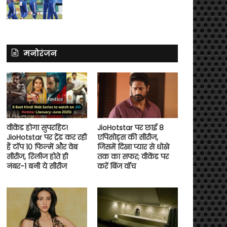
मनोरंजन
वीकेंड होगा सुपरहिट!
JioHotstar पर छाई 8
JioHotstar पर ट्रेंड कर रही
एपिसोड्स की सीरीज,
हैं टॉप 10 फिल्में और वेब
जिसमें दिखा प्यार से धोखे
सीरीज, रिलीज होते ही
तक का सफर; वीकेंड पर
नंबर-1 बनी ये सीरीज
करें बिंज वॉच