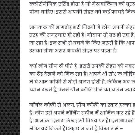
क्लोरोजेनिक एसिड होता है जो मेटाबॉलिज्म को बूस्‍
पीना चाह‍िए। इससे आपकी सेहत को कई फायदे म‍िल 
आजकल की भागदौड़ भरी जिंदगी में लोग अपनी सेहत का 
तरह की समस्‍याएं हाे रही हैं। मोटापा तो बढ़ ही रहा
जा रहा है। इन सभी से बचने के ल‍िए जरूरी है क‍ि आ
उसका सीधा असर आपकी सेहत पर पड़ता है।
कई लोग ग्रीन टी पीते हैं। इससे उनकी सेहत काे जबरद
का ट्रेंड देखने को म‍िल रहा है। आपने भी सोशल मीडि
में ये आम कॉफी से थोड़ी अलग होती है, लेकिन अब लोग
ध्‍यान रखते हैं, उनमें ग्रीन कॉफी पीने का चलन ज्‍याद
नॉर्मल कॉफी से अलग, ग्रीन कॉफी का स्वाद हल्का हो
हैं। लोग इसे अपने मॉर्निंग रूटीन में शामिल कर रह
है। आज का हमारा लेख इसी व‍िषय पर है। हम आपको
से फायदे म‍िलते हैं। आइए जानते हैं व‍िस्‍तार से –