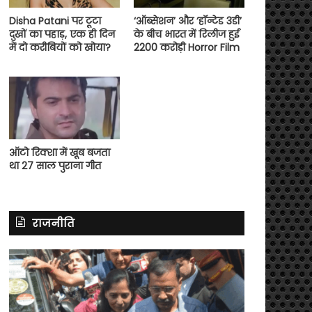
Disha Patani पर टूटा
‘ऑब्सेशन’ और ‘हॉन्टेड 3डी’
दुखों का पहाड़, एक ही दिन
के बीच भारत में रिलीज हुई
में दो करीबियों को खोया?
2200 करोड़ी Horror Film
ऑटो रिक्शा में खूब बजता
था 27 साल पुराना गीत
राजनीति