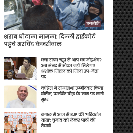
राजनीति
शराब घोटाला मामला: दिल्ली हाईकोर्ट
पहुंचे अरविंद केजरीवाल
क्या राघव चड्ढा से आप का मोहभंग?
अब संसद में मौका नहीं मिलेगा!
अशोक मित्तल को मिला उप-नेता
पद
कांग्रेस ने राज्यसभा उम्मीदवार किया
घोषित, कर्मवीर बौद्ध के नाम पर लगी
मुहर
बंगाल में आज से BJP की ‘परिवर्तन
यात्रा’: चुनाव को लेकर पार्टी की
तैयारी