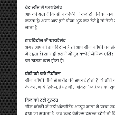
वेट लॉस में फायदेमंद
आपको बता दें क‍ि ग्रीन कॉफी में क्लोरोजेनिक नाम 
करता है। अगर आप इसे पीना शुरू कर देते हैं तो ते
जाता है।
डायबिटीज में फायदेमंद
अगर आपको डायब‍िटीज है तो आप ग्रीन कॉफी का सेवन
में रहता है। साथ ही इसमें मौजूद क्लोरोजेनिक एसिड
का खतरा कम होता है।
बॉडी को करे ड‍िटॉक्‍स
ग्रीन कॉफी पीने से शरीर की सफाई होती है। ये बॉडी क
के कारण ये स्किन, हेयर और ओवरऑल हेल्थ को सुध
द‍िल को रखे दुरुस्‍त
ग्रीन कॉफी में एंटीऑक्सीडेंट भरपूर मात्रा में पा
रखा जा सकता है। जब ब्‍लड वेसेल्‍स दुरुस्‍त रहेंगे तो