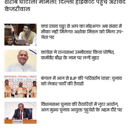
शराब घोटाला मामला: दिल्ली हाईकोर्ट पहुंचे अरविंद
केजरीवाल
क्या राघव चड्ढा से आप का मोहभंग? अब संसद में
मौका नहीं मिलेगा! अशोक मित्तल को मिला उप-
नेता पद
कांग्रेस ने राज्यसभा उम्मीदवार किया घोषित,
कर्मवीर बौद्ध के नाम पर लगी मुहर
बंगाल में आज से BJP की ‘परिवर्तन यात्रा’: चुनाव
को लेकर पार्टी की तैयारी
विधानसभा चुनाव की तैयारियों में जुटा आयोग,
आज मुख्य चुनाव आयुक्त पुडुचेरी के अहम दौरे पर