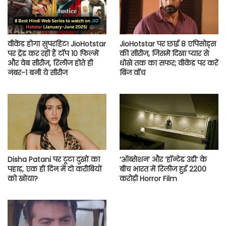
वीकेंड होगा सुपरहिट! JioHotstar
JioHotstar पर छाई 8 एपिसोड्स
पर ट्रेंड कर रही हैं टॉप 10 फिल्में
की सीरीज, जिसमें दिखा प्यार से
और वेब सीरीज, रिलीज होते ही
धोखे तक का सफर; वीकेंड पर करें
नंबर-1 बनी ये सीरीज
बिंज वॉच
Disha Patani पर टूटा दुखों का
‘ऑब्सेशन’ और ‘हॉन्टेड 3डी’ के
पहाड़, एक ही दिन में दो करीबियों
बीच भारत में रिलीज हुई 2200
को खोया?
करोड़ी Horror Film