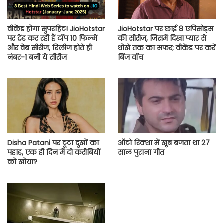
वीकेंड होगा सुपरहिट! JioHotstar
JioHotstar पर छाई 8 एपिसोड्स
पर ट्रेंड कर रही हैं टॉप 10 फिल्में
की सीरीज, जिसमें दिखा प्यार से
और वेब सीरीज, रिलीज होते ही
धोखे तक का सफर; वीकेंड पर करें
नंबर-1 बनी ये सीरीज
बिंज वॉच
Disha Patani पर टूटा दुखों का
ऑटो रिक्शा में खूब बजता था 27
पहाड़, एक ही दिन में दो करीबियों
साल पुराना गीत
को खोया?