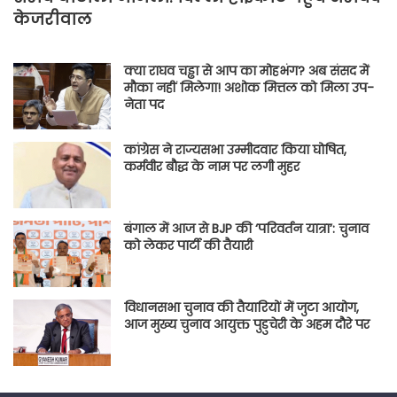
केजरीवाल
क्या राघव चड्ढा से आप का मोहभंग? अब संसद में
मौका नहीं मिलेगा! अशोक मित्तल को मिला उप-
नेता पद
कांग्रेस ने राज्यसभा उम्मीदवार किया घोषित,
कर्मवीर बौद्ध के नाम पर लगी मुहर
बंगाल में आज से BJP की ‘परिवर्तन यात्रा’: चुनाव
को लेकर पार्टी की तैयारी
विधानसभा चुनाव की तैयारियों में जुटा आयोग,
आज मुख्य चुनाव आयुक्त पुडुचेरी के अहम दौरे पर