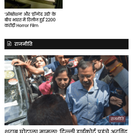
‘ऑब्सेशन’ और ‘हॉन्टेड 3डी’ के
बीच भारत में रिलीज हुई 2200
करोड़ी Horror Film
राजनीति
राजनीति
शराब घोटाला मामला: दिल्ली हाईकोर्ट पहुंचे अरविंद