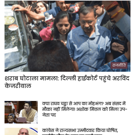
राजनीति
शराब घोटाला मामला: दिल्ली हाईकोर्ट पहुंचे अरविंद
केजरीवाल
क्या राघव चड्ढा से आप का मोहभंग? अब संसद में
मौका नहीं मिलेगा! अशोक मित्तल को मिला उप-
नेता पद
कांग्रेस ने राज्यसभा उम्मीदवार किया घोषित,