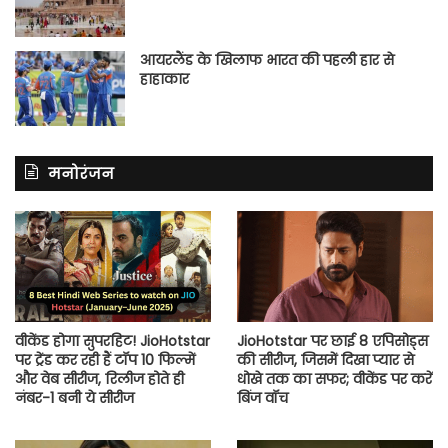
आयरलैंड के खिलाफ भारत की पहली हार से
हाहाकार
मनोरंजन
वीकेंड होगा सुपरहिट! JioHotstar
JioHotstar पर छाई 8 एपिसोड्स
पर ट्रेंड कर रही हैं टॉप 10 फिल्में
की सीरीज, जिसमें दिखा प्यार से
और वेब सीरीज, रिलीज होते ही
धोखे तक का सफर; वीकेंड पर करें
नंबर-1 बनी ये सीरीज
बिंज वॉच