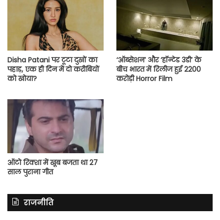
Disha Patani पर टूटा दुखों का
‘ऑब्सेशन’ और ‘हॉन्टेड 3डी’ के
पहाड़, एक ही दिन में दो करीबियों
बीच भारत में रिलीज हुई 2200
को खोया?
करोड़ी Horror Film
ऑटो रिक्शा में खूब बजता था 27
साल पुराना गीत
राजनीति