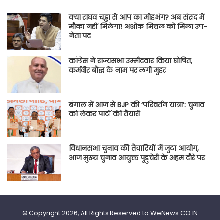
क्या राघव चड्ढा से आप का मोहभंग? अब संसद में
मौका नहीं मिलेगा! अशोक मित्तल को मिला उप-
नेता पद
कांग्रेस ने राज्यसभा उम्मीदवार किया घोषित,
कर्मवीर बौद्ध के नाम पर लगी मुहर
बंगाल में आज से BJP की ‘परिवर्तन यात्रा’: चुनाव
को लेकर पार्टी की तैयारी
विधानसभा चुनाव की तैयारियों में जुटा आयोग,
आज मुख्य चुनाव आयुक्त पुडुचेरी के अहम दौरे पर
© Copyright 2026, All Rights Reserved to WeNews.CO.IN