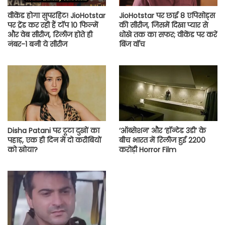
वीकेंड होगा सुपरहिट! JioHotstar
JioHotstar पर छाई 8 एपिसोड्स
पर ट्रेंड कर रही हैं टॉप 10 फिल्में
की सीरीज, जिसमें दिखा प्यार से
और वेब सीरीज, रिलीज होते ही
धोखे तक का सफर; वीकेंड पर करें
नंबर-1 बनी ये सीरीज
बिंज वॉच
Disha Patani पर टूटा दुखों का
‘ऑब्सेशन’ और ‘हॉन्टेड 3डी’ के
पहाड़, एक ही दिन में दो करीबियों
बीच भारत में रिलीज हुई 2200
को खोया?
करोड़ी Horror Film