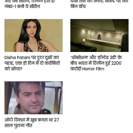
और वेब सीरीज, रिलीज होते ही
धोखे तक का सफर; वीकेंड पर करें
नंबर-1 बनी ये सीरीज
बिंज वॉच
Disha Patani पर टूटा दुखों का
‘ऑब्सेशन’ और ‘हॉन्टेड 3डी’ के
पहाड़, एक ही दिन में दो करीबियों
बीच भारत में रिलीज हुई 2200
को खोया?
करोड़ी Horror Film
ऑटो रिक्शा में खूब बजता था 27
साल पुराना गीत