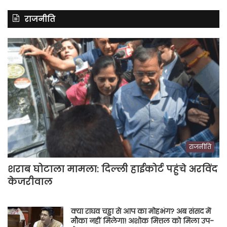
राजनीति
राजनीति
शराब घोटाला मामला: दिल्ली हाईकोर्ट पहुंचे अरविंद
केजरीवाल
क्या राघव चड्ढा से आप का मोहभंग? अब संसद में
मौका नहीं मिलेगा! अशोक मित्तल को मिला उप-