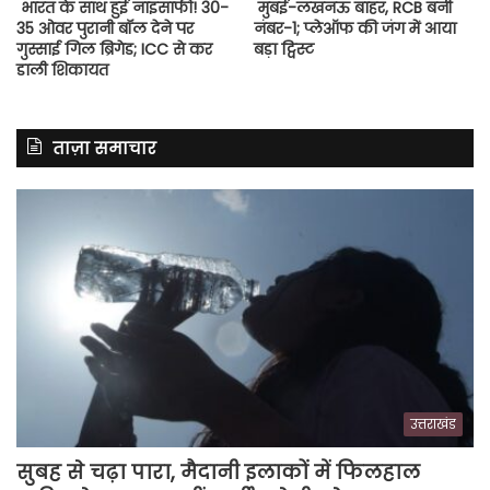
भारत के साथ हुई नाइंसाफी! 30-
मुंबई-लखनऊ बाहर, RCB बनी
35 ओवर पुरानी बॉल देने पर
नंबर-1; प्लेऑफ की जंग में आया
गुस्साई गिल ब्रिगेड; ICC से कर
बड़ा ट्विस्ट
डाली शिकायत
ताज़ा समाचार
उत्तराखंड
सुबह से चढ़ा पारा, मैदानी इलाकों में फिलहाल