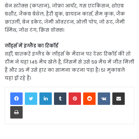
बेन स्टोक्स (कप्तान), जोफ्रा आर्चर, गस एटकिंसन, शोएब
बशीर, जैकब बेथेल, हैरी ब्रुक, ब्रायडन कार्स, सैम कुक, जैक
क्राउली, बेन डकेट, जेमी ओवरटन, ओली पोप, जो रूट, जैमी
स्मिथ, जोश टंग, क्रिस वोक्स।
लॉर्ड्स में इंग्लैंड का रिकॉर्ड
वहीं, बातकरें इंग्लैंड के लॉर्ड्स के मैदान पर टेस्ट रिकॉर्ड की तो
टीम ने यहां 145 मैच खेले है, जिसमें से उसे 59 मैच में जीत मिली
हैं और 35 में उसे हार का सामना करना पड़ा है। 51 मुकाबले
यहां ड्रॉ रहे हैं।
LinkedIn
Tumblr
Pinterest
Reddit
VKontakte
Share via Email
Print