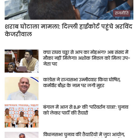
राजनीति
शराब घोटाला मामला: दिल्ली हाईकोर्ट पहुंचे अरविंद
केजरीवाल
क्या राघव चड्ढा से आप का मोहभंग? अब संसद में
मौका नहीं मिलेगा! अशोक मित्तल को मिला उप-
नेता पद
कांग्रेस ने राज्यसभा उम्मीदवार किया घोषित,
कर्मवीर बौद्ध के नाम पर लगी मुहर
बंगाल में आज से BJP की ‘परिवर्तन यात्रा’: चुनाव
को लेकर पार्टी की तैयारी
विधानसभा चुनाव की तैयारियों में जुटा आयोग,