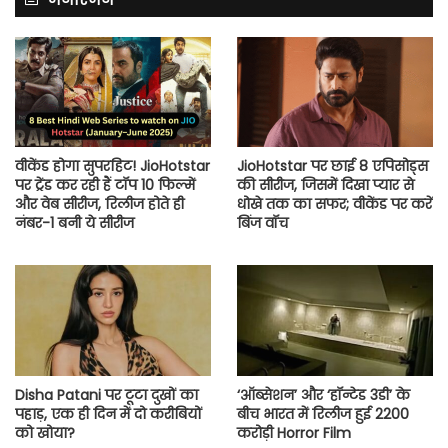
वीकेंड होगा सुपरहिट! JioHotstar
JioHotstar पर छाई 8 एपिसोड्स
पर ट्रेंड कर रही हैं टॉप 10 फिल्में
की सीरीज, जिसमें दिखा प्यार से
और वेब सीरीज, रिलीज होते ही
धोखे तक का सफर; वीकेंड पर करें
नंबर-1 बनी ये सीरीज
बिंज वॉच
Disha Patani पर टूटा दुखों का
‘ऑब्सेशन’ और ‘हॉन्टेड 3डी’ के
पहाड़, एक ही दिन में दो करीबियों
बीच भारत में रिलीज हुई 2200
को खोया?
करोड़ी Horror Film