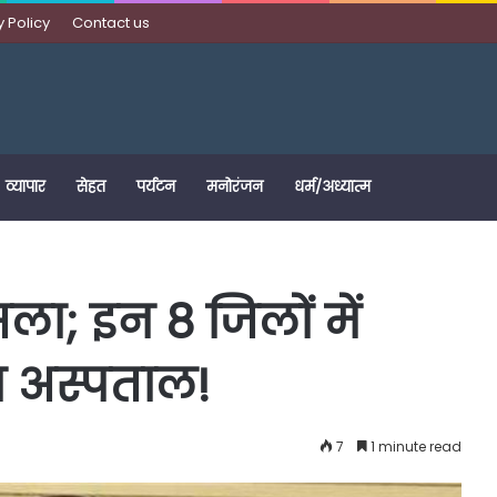
y Policy
Contact us
व्यापार
सेहत
पर्यटन
मनोरंजन
धर्म/अध्यात्म
ा; इन 8 जिलों में
ष अस्पताल!
7
1 minute read