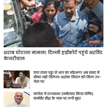
राजनीति
शराब घोटाला मामला: दिल्ली हाईकोर्ट पहुंचे अरविंद
केजरीवाल
क्या राघव चड्ढा से आप का मोहभंग? अब संसद में
मौका नहीं मिलेगा! अशोक मित्तल को मिला उप-
नेता पद
कांग्रेस ने राज्यसभा उम्मीदवार किया घोषित,
कर्मवीर बौद्ध के नाम पर लगी मुहर