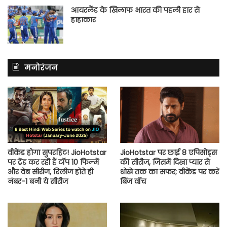
आयरलैंड के खिलाफ भारत की पहली हार से
हाहाकार
मनोरंजन
वीकेंड होगा सुपरहिट! JioHotstar
JioHotstar पर छाई 8 एपिसोड्स
पर ट्रेंड कर रही हैं टॉप 10 फिल्में
की सीरीज, जिसमें दिखा प्यार से
और वेब सीरीज, रिलीज होते ही
धोखे तक का सफर; वीकेंड पर करें
नंबर-1 बनी ये सीरीज
बिंज वॉच