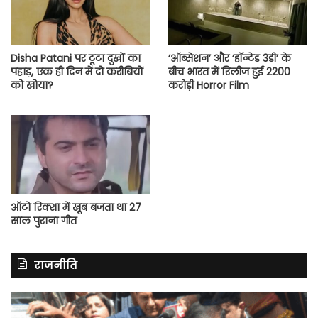
Disha Patani पर टूटा दुखों का
‘ऑब्सेशन’ और ‘हॉन्टेड 3डी’ के
पहाड़, एक ही दिन में दो करीबियों
बीच भारत में रिलीज हुई 2200
को खोया?
करोड़ी Horror Film
ऑटो रिक्शा में खूब बजता था 27
साल पुराना गीत
राजनीति