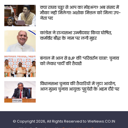
क्या राघव चड्ढा से आप का मोहभंग? अब संसद में
मौका नहीं मिलेगा! अशोक मित्तल को मिला उप-
नेता पद
कांग्रेस ने राज्यसभा उम्मीदवार किया घोषित,
कर्मवीर बौद्ध के नाम पर लगी मुहर
बंगाल में आज से BJP की ‘परिवर्तन यात्रा’: चुनाव
को लेकर पार्टी की तैयारी
विधानसभा चुनाव की तैयारियों में जुटा आयोग,
आज मुख्य चुनाव आयुक्त पुडुचेरी के अहम दौरे पर
© Copyright 2026, All Rights Reserved to WeNews.CO.IN