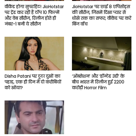
वीकेंड होगा सुपरहिट! JioHotstar
JioHotstar पर छाई 8 एपिसोड्स
पर ट्रेंड कर रही हैं टॉप 10 फिल्में
की सीरीज, जिसमें दिखा प्यार से
और वेब सीरीज, रिलीज होते ही
धोखे तक का सफर; वीकेंड पर करें
नंबर-1 बनी ये सीरीज
बिंज वॉच
Disha Patani पर टूटा दुखों का
‘ऑब्सेशन’ और ‘हॉन्टेड 3डी’ के
पहाड़, एक ही दिन में दो करीबियों
बीच भारत में रिलीज हुई 2200
को खोया?
करोड़ी Horror Film