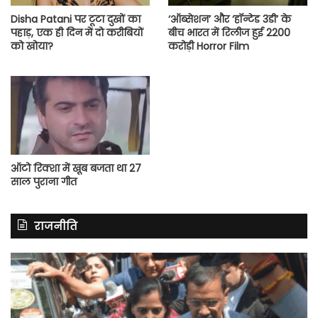
Disha Patani पर टूटा दुखों का
‘ऑब्सेशन’ और ‘हॉन्टेड 3डी’ के
पहाड़, एक ही दिन में दो करीबियों
बीच भारत में रिलीज हुई 2200
को खोया?
करोड़ी Horror Film
ऑटो रिक्शा में खूब बजता था 27
साल पुराना गीत
राजनीति