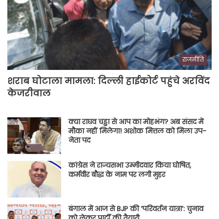
राजनीति
शराब घोटाला मामला: दिल्ली हाईकोर्ट पहुंचे अरविंद
केजरीवाल
क्या राघव चड्ढा से आप का मोहभंग? अब संसद में
मौका नहीं मिलेगा! अशोक मित्तल को मिला उप-
नेता पद
कांग्रेस ने राज्यसभा उम्मीदवार किया घोषित,
कर्मवीर बौद्ध के नाम पर लगी मुहर
बंगाल में आज से BJP की ‘परिवर्तन यात्रा’: चुनाव
को लेकर पार्टी की तैयारी