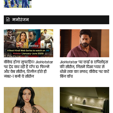
मनोरंजन
वीकेंड होगा सुपरहिट! JioHotstar
JioHotstar पर छाई 8 एपिसोड्स
पर ट्रेंड कर रही हैं टॉप 10 फिल्में
की सीरीज, जिसमें दिखा प्यार से
और वेब सीरीज, रिलीज होते ही
धोखे तक का सफर; वीकेंड पर करें
नंबर-1 बनी ये सीरीज
बिंज वॉच