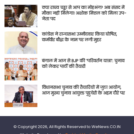
क्या राघव चड्ढा से आप का मोहभंग? अब संसद में
मौका नहीं मिलेगा! अशोक मित्तल को मिला उप-
नेता पद
कांग्रेस ने राज्यसभा उम्मीदवार किया घोषित,
कर्मवीर बौद्ध के नाम पर लगी मुहर
बंगाल में आज से BJP की ‘परिवर्तन यात्रा’: चुनाव
को लेकर पार्टी की तैयारी
विधानसभा चुनाव की तैयारियों में जुटा आयोग,
आज मुख्य चुनाव आयुक्त पुडुचेरी के अहम दौरे पर
© Copyright 2026, All Rights Reserved to WeNews.CO.IN