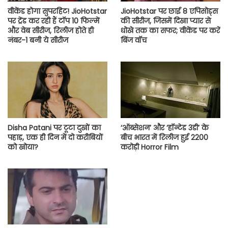
वीकेंड होगा सुपरहिट! JioHotstar
JioHotstar पर छाई 8 एपिसोड्स
पर ट्रेंड कर रही हैं टॉप 10 फिल्में
की सीरीज, जिसमें दिखा प्यार से
और वेब सीरीज, रिलीज होते ही
धोखे तक का सफर; वीकेंड पर करें
नंबर-1 बनी ये सीरीज
बिंज वॉच
Disha Patani पर टूटा दुखों का
‘ऑब्सेशन’ और ‘हॉन्टेड 3डी’ के
पहाड़, एक ही दिन में दो करीबियों
बीच भारत में रिलीज हुई 2200
को खोया?
करोड़ी Horror Film