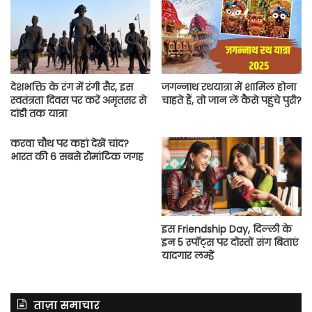
देशभक्ति के रंग में रंगी सैर, इस
जगन्नाथ रथयात्रा में शाम‍िल होना
स्वतंत्रता दिवस पर करें अमृतसर से
चाहते हैं, तो जान लें कैसे पहुंचे पुरी?
दांडी तक यात्रा
करवा चौथ पर कहां देखें चांद?
भारत की 6 सबसे रोमांटिक जगह
इस Friendship Day, दिल्ली के
इन 5 स्पॉट्स पर दोस्तों संग बिताएं
यादगार लम्हें
ताज़ा समाचार