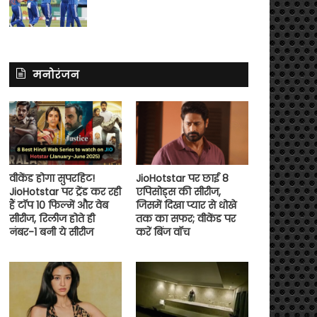
मनोरंजन
वीकेंड होगा सुपरहिट!
JioHotstar पर छाई 8
JioHotstar पर ट्रेंड कर रही
एपिसोड्स की सीरीज,
हैं टॉप 10 फिल्में और वेब
जिसमें दिखा प्यार से धोखे
सीरीज, रिलीज होते ही
तक का सफर; वीकेंड पर
नंबर-1 बनी ये सीरीज
करें बिंज वॉच