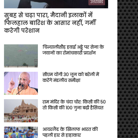
उत्तराखंड
सुबह से चढ़ा पारा, मैदानी इलाकों में
फिलहाल बारिश के आसार नहीं, गर्मी
करेगी परेशान
चिन्यालीसौड़ हवाई अड्डे पर सेना के
जवानों का रोमांचकारी प्रदर्शन
सीएम योगी 30 जून को बरेली में
करेंगे मंडलीय समीक्षा
राम मंदिर के चंदा चोर: किसी की 50
तो किसी की 100 गुना बढ़ी हैसियत
आयरलैंड के खिलाफ भारत की
पहली हार से हाहाकार