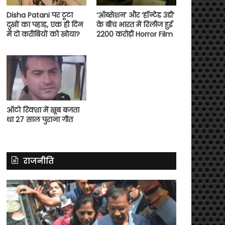
Disha Patani पर टूटा
‘ऑब्सेशन’ और ‘हॉन्टेड 3डी’
दुखों का पहाड़, एक ही दिन
के बीच भारत में रिलीज हुई
में दो करीबियों को खोया?
2200 करोड़ी Horror Film
ऑटो रिक्शा में खूब बजता
था 27 साल पुराना गीत
राजनीति