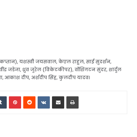
्तान), यशस्वी जयसवाल, केएल राहुल, साई सुदर्शन,
द्र जडेजा, ध्रुव जुरेल (विकेटकीपर), वॉशिंगटन सुंदर, शार्दुल
ष्णा, आकाश दीप, अर्शदीप सिंह, कुलदीप यादव।
edIn
Tumblr
Pinterest
Reddit
VKontakte
Share via Email
Print