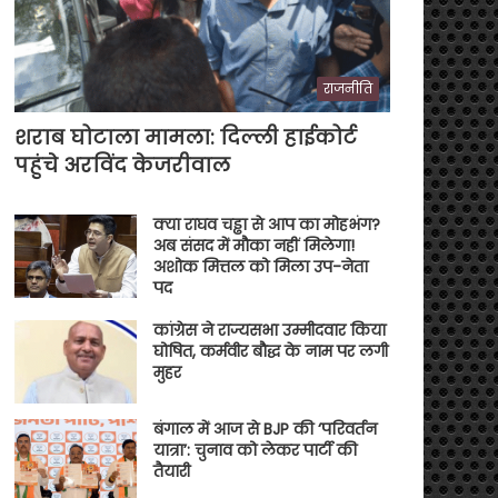
राजनीति
शराब घोटाला मामला: दिल्ली हाईकोर्ट
पहुंचे अरविंद केजरीवाल
क्या राघव चड्ढा से आप का मोहभंग?
अब संसद में मौका नहीं मिलेगा!
अशोक मित्तल को मिला उप-नेता
पद
कांग्रेस ने राज्यसभा उम्मीदवार किया
घोषित, कर्मवीर बौद्ध के नाम पर लगी
मुहर
बंगाल में आज से BJP की ‘परिवर्तन
यात्रा’: चुनाव को लेकर पार्टी की
तैयारी