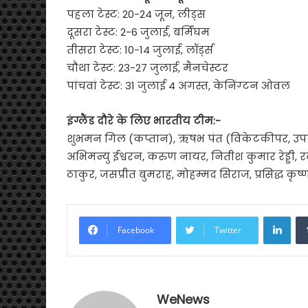
पहला टेस्ट: 20-24 जून, लीड्स
दूसरा टेस्ट: 2-6 जुलाई, बर्मिंघम
तीसरा टेस्ट: 10-14 जुलाई, लॉर्ड्स
चौथा टेस्ट: 23-27 जुलाई, मैनचेस्टर
पांचवां टेस्ट: 31 जुलाई 4 अगस्त, केनिंग्टन ओवल
इंग्लैंड दौरे के लिए भारतीय टीम:-
शुभमन गिल (कप्तान), ऋषभ पंत (विकेटकीपर, उपकप
अभिमन्यु ईश्वरन, करुण नायर, नितीश कुमार रेड्डी, रवीं
ठाकुर, जसप्रीत बुमराह, मोहम्मद सिराज, प्रसिद्ध कृ
Link
Facebook
Twitter
WeNews