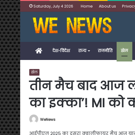
Home
About us
Privac
Saturday, July 4 2026
Home
देश-विदेश
राज्य
राजनीति
खेल
खेल
तीन मैच बाद आज लौ
का इक्का’! MI को 
WeNews
आईपीएल 2025 का दूसरा क्वालीफायर मैच आज यानी 1