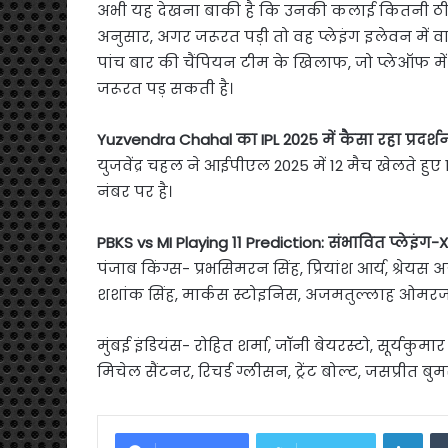
अभी यह देखना बाकी है कि उनकी कलाई कितनी ठीक
अनुसार, अगर जरूरत पड़ी तो वह प्लेइंग इलेवन में वाप
पांच बार की चैंपियन टीम के खिलाफ, जो प्लेऑफ में 
जरूरत पड़ सकती है।
Yuzvendra Chahal का IPL 2025 में कैसा रहा प्रदर्श
युजवेंद्र चहल ने आईपीएल 2025 में 12 मैच खेलते हुए
नंबर पर है।
PBKS vs MI Playing 11 Prediction: संभावित प्लेइंग-X
पंजाब किंग्स- प्रभसिमरन सिंह, प्रियांश आर्य, श्रे
शशांक सिंह, मार्कस स्टोइनिस, अजमतुल्लाह ओमरजई, 
मुंबई इंडियंस- रोहित शर्मा, जॉनी बेयरस्टो, सूर्यकुम
मिचेल सैंटनर, रिचर्ड ग्लीसन, ट्रेंट बोल्ट, जसप्री
Link