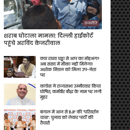
राजनीति
शराब घोटाला मामला: दिल्ली हाईकोर्ट
पहुंचे अरविंद केजरीवाल
क्या राघव चड्ढा से आप का मोहभंग?
अब संसद में मौका नहीं मिलेगा!
अशोक मित्तल को मिला उप-नेता
पद
कांग्रेस ने राज्यसभा उम्मीदवार किया
घोषित, कर्मवीर बौद्ध के नाम पर लगी
मुहर
बंगाल में आज से BJP की ‘परिवर्तन
यात्रा’: चुनाव को लेकर पार्टी की
तैयारी