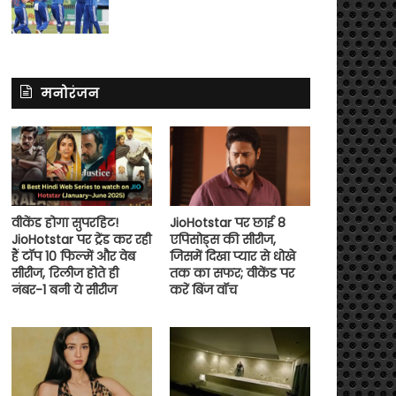
मनोरंजन
वीकेंड होगा सुपरहिट!
JioHotstar पर छाई 8
JioHotstar पर ट्रेंड कर रही
एपिसोड्स की सीरीज,
हैं टॉप 10 फिल्में और वेब
जिसमें दिखा प्यार से धोखे
सीरीज, रिलीज होते ही
तक का सफर; वीकेंड पर
नंबर-1 बनी ये सीरीज
करें बिंज वॉच