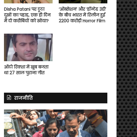
Disha Patani पर टूटा
‘ऑब्सेशन’ और ‘हॉन्टेड 3डी’
दुखों का पहाड़, एक ही दिन
के बीच भारत में रिलीज हुई
में दो करीबियों को खोया?
2200 करोड़ी Horror Film
ऑटो रिक्शा में खूब बजता
था 27 साल पुराना गीत
राजनीति