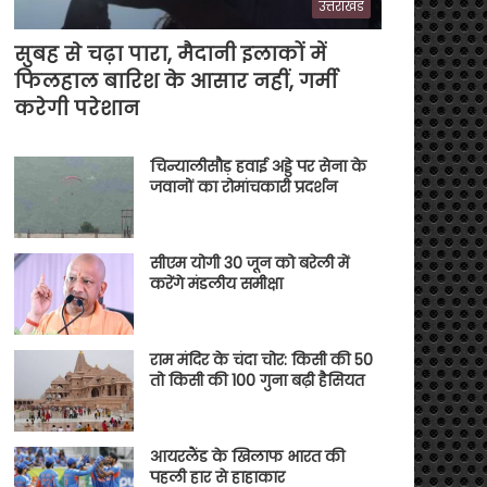
उत्तराखंड
सुबह से चढ़ा पारा, मैदानी इलाकों में
फिलहाल बारिश के आसार नहीं, गर्मी
करेगी परेशान
चिन्यालीसौड़ हवाई अड्डे पर सेना के
जवानों का रोमांचकारी प्रदर्शन
सीएम योगी 30 जून को बरेली में
करेंगे मंडलीय समीक्षा
राम मंदिर के चंदा चोर: किसी की 50
तो किसी की 100 गुना बढ़ी हैसियत
आयरलैंड के खिलाफ भारत की
पहली हार से हाहाकार