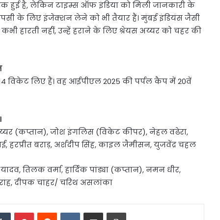
 हुई है, लेकिन टाइम्स ऑफ इंडिया को मिली जानकारी के
सी के लिए इंजेक्शन लेने को भी तैयार हैं। मुंबई इंडियंस जैसी
कभी हारती नहीं, उन्हें हराने के लिए श्रेयस अय्यर को चहर की
न
 14 विकेट लिए हैं। वह आईपीएल 2025 की पर्पल कैप में 20वें
I
यस अय्यर (कप्तान), जोश इंगलिस (विकेट कीपर), नेहल वढेरा,
हरप्रीत बराड़, अर्शदीप सिंह, काइल जैमीसन, युजवेंद्र चहल
ार यादव, तिलक वर्मा, हार्दिक पांड्या (कप्तान), नमन धीर,
त बुमराह, दीपक चाहर/ चरिथ असलांका
edIn
Tumblr
Pinterest
Reddit
VKontakte
Share via Email
Print