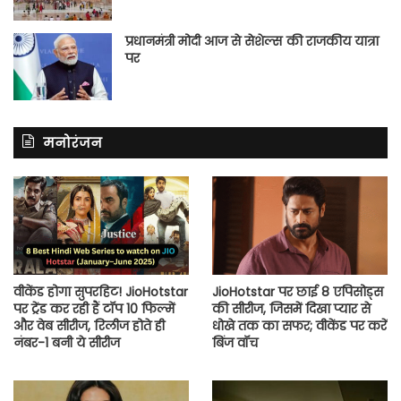
प्रधानमंत्री मोदी आज से सेशेल्स की राजकीय यात्रा
पर
मनोरंजन
वीकेंड होगा सुपरहिट! JioHotstar
JioHotstar पर छाई 8 एपिसोड्स
पर ट्रेंड कर रही हैं टॉप 10 फिल्में
की सीरीज, जिसमें दिखा प्यार से
और वेब सीरीज, रिलीज होते ही
धोखे तक का सफर; वीकेंड पर करें
नंबर-1 बनी ये सीरीज
बिंज वॉच