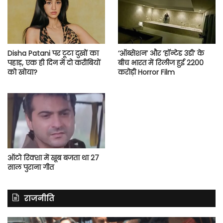
Disha Patani पर टूटा दुखों का
‘ऑब्सेशन’ और ‘हॉन्टेड 3डी’ के
पहाड़, एक ही दिन में दो करीबियों
बीच भारत में रिलीज हुई 2200
को खोया?
करोड़ी Horror Film
ऑटो रिक्शा में खूब बजता था 27
साल पुराना गीत
राजनीति