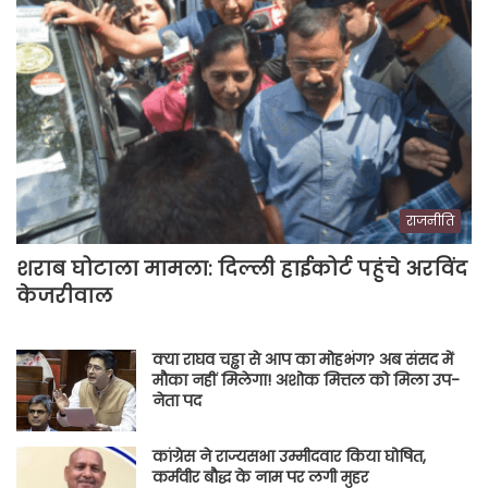
राजनीति
शराब घोटाला मामला: दिल्ली हाईकोर्ट पहुंचे अरविंद
केजरीवाल
क्या राघव चड्ढा से आप का मोहभंग? अब संसद में
मौका नहीं मिलेगा! अशोक मित्तल को मिला उप-
नेता पद
कांग्रेस ने राज्यसभा उम्मीदवार किया घोषित,
कर्मवीर बौद्ध के नाम पर लगी मुहर