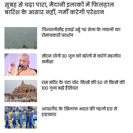
सुबह से चढ़ा पारा, मैदानी इलाकों में फिलहाल
बारिश के आसार नहीं, गर्मी करेगी परेशान
चिन्यालीसौड़ हवाई अड्डे पर सेना के जवानों का
रोमांचकारी प्रदर्शन
सीएम योगी 30 जून को बरेली में करेंगे मंडलीय
समीक्षा
राम मंदिर के चंदा चोर: किसी की 50 तो किसी की
100 गुना बढ़ी हैसियत
आयरलैंड के खिलाफ भारत की पहली हार से
हाहाकार