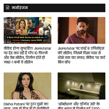
मनोरंजन
वीकेंड होगा सुपरहिट! JioHotstar
JioHotstar पर छाई 8 एपिसोड्स
पर ट्रेंड कर रही हैं टॉप 10 फिल्में
की सीरीज, जिसमें दिखा प्यार से
और वेब सीरीज, रिलीज होते ही
धोखे तक का सफर; वीकेंड पर करें
नंबर-1 बनी ये सीरीज
बिंज वॉच
Disha Patani पर टूटा दुखों का
‘ऑब्सेशन’ और ‘हॉन्टेड 3डी’ के
पहाड़, एक ही दिन में दो करीबियों
बीच भारत में रिलीज हुई 2200