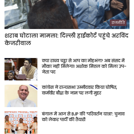
राजनीति
शराब घोटाला मामला: दिल्ली हाईकोर्ट पहुंचे अरविंद
केजरीवाल
क्या राघव चड्ढा से आप का मोहभंग? अब संसद में
मौका नहीं मिलेगा! अशोक मित्तल को मिला उप-
नेता पद
कांग्रेस ने राज्यसभा उम्मीदवार किया घोषित,
कर्मवीर बौद्ध के नाम पर लगी मुहर
बंगाल में आज से BJP की ‘परिवर्तन यात्रा’: चुनाव
को लेकर पार्टी की तैयारी