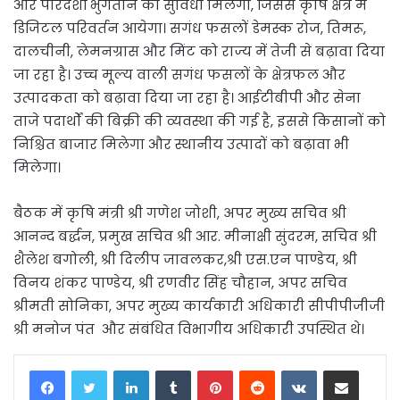
और पारदर्शी भुगतान की सुविधा मिलेगी, जिससे कृषि क्षेत्र में
डिजिटल परिवर्तन आयेगा। सगंध फसलों डेमस्क रोज, तिमरू,
दालचीनी, लेमनग्रास और मिंट को राज्य में तेजी से बढ़ावा दिया
जा रहा है। उच्च मूल्य वाली सगंध फसलों के क्षेत्रफल और
उत्पादकता को बढ़ावा दिया जा रहा है। आईटीबीपी और सेना
ताजे पदार्थों की बिक्री की व्यवस्था की गई है, इससे किसानों को
निश्चित बाजार मिलेगा और स्थानीय उत्पादों को बढ़ावा भी
मिलेगा।
बैठक में कृषि मंत्री श्री गणेश जोशी, अपर मुख्य सचिव श्री
आनन्द बर्द्धन, प्रमुख सचिव श्री आर. मीनाक्षी सुंदरम, सचिव श्री
शैलेश बगोली, श्री दिलीप जावलकर,श्री एस.एन पाण्डेय, श्री
विनय शंकर पाण्डेय, श्री रणवीर सिंह चौहान, अपर सचिव
श्रीमती सोनिका, अपर मुख्य कार्यकारी अधिकारी सीपीपीजीजी
श्री मनोज पंत और संबंधित विभागीय अधिकारी उपस्थित थे।
LinkedIn
Tumblr
Pinterest
Reddit
VKontakte
Share via Email