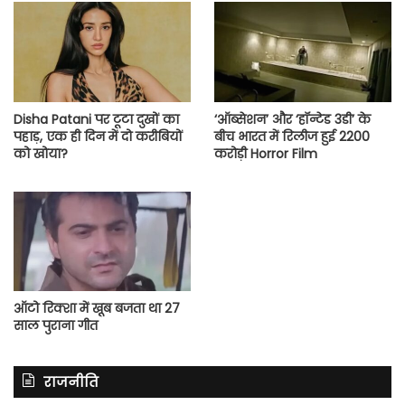
Disha Patani पर टूटा दुखों का
‘ऑब्सेशन’ और ‘हॉन्टेड 3डी’ के
पहाड़, एक ही दिन में दो करीबियों
बीच भारत में रिलीज हुई 2200
को खोया?
करोड़ी Horror Film
ऑटो रिक्शा में खूब बजता था 27
साल पुराना गीत
राजनीति