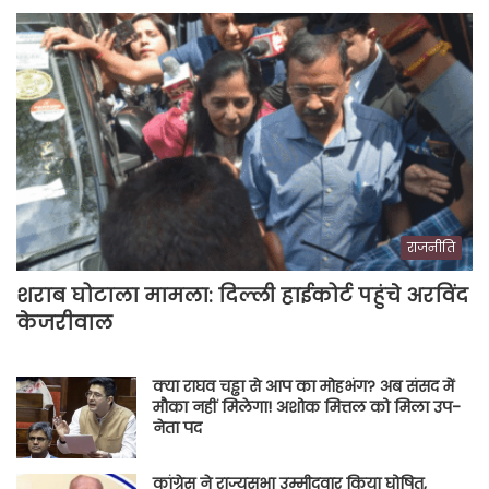
राजनीति
शराब घोटाला मामला: दिल्ली हाईकोर्ट पहुंचे अरविंद
केजरीवाल
क्या राघव चड्ढा से आप का मोहभंग? अब संसद में
मौका नहीं मिलेगा! अशोक मित्तल को मिला उप-
नेता पद
कांग्रेस ने राज्यसभा उम्मीदवार किया घोषित,