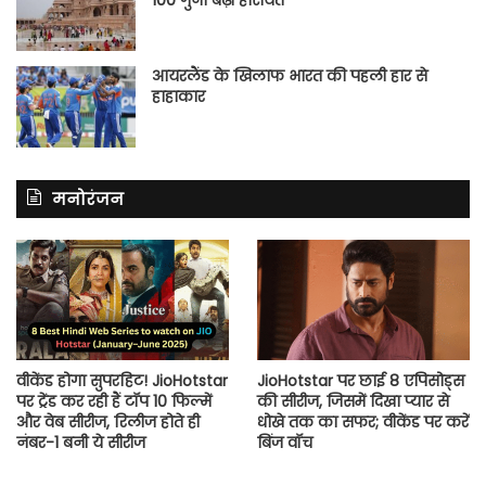
100 गुना बढ़ी हैसियत
आयरलैंड के खिलाफ भारत की पहली हार से
हाहाकार
मनोरंजन
वीकेंड होगा सुपरहिट! JioHotstar
JioHotstar पर छाई 8 एपिसोड्स
पर ट्रेंड कर रही हैं टॉप 10 फिल्में
की सीरीज, जिसमें दिखा प्यार से
और वेब सीरीज, रिलीज होते ही
धोखे तक का सफर; वीकेंड पर करें
नंबर-1 बनी ये सीरीज
बिंज वॉच