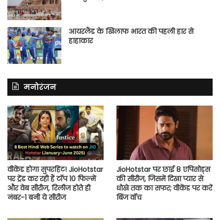
आयरलैंड के खिलाफ भारत की पहली हार से
हाहाकार
मनोरंजन
वीकेंड होगा सुपरहिट! JioHotstar
JioHotstar पर छाई 8 एपिसोड्स
पर ट्रेंड कर रही हैं टॉप 10 फिल्में
की सीरीज, जिसमें दिखा प्यार से
और वेब सीरीज, रिलीज होते ही
धोखे तक का सफर; वीकेंड पर करें
नंबर-1 बनी ये सीरीज
बिंज वॉच