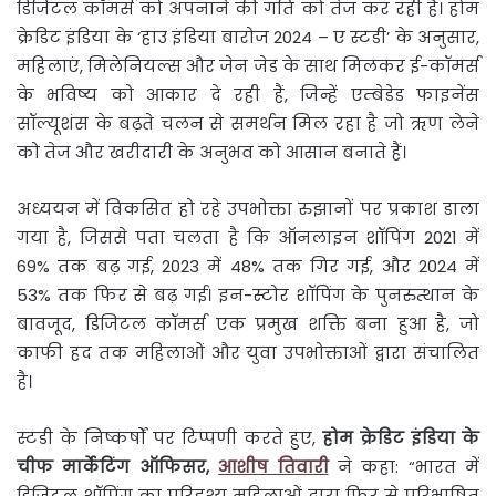
डिजिटल कॉमर्स को अपनाने की गति को तेज कर रही हैं। होम
क्रेडिट इंडिया के ‘हाउ इंडिया बारोज 2024 – ए स्टडी’ के अनुसार,
महिलाएं, मिलेनियल्स और जेन जेड के साथ मिलकर ई-कॉमर्स
के भविष्य को आकार दे रही हैं, जिन्हें एम्बेडेड फाइनेंस
सॉल्यूशंस के बढ़ते चलन से समर्थन मिल रहा है जो ऋण लेने
को तेज और खरीदारी के अनुभव को आसान बनाते हैं।
अध्ययन में विकसित हो रहे उपभोक्ता रुझानों पर प्रकाश डाला
गया है, जिससे पता चलता है कि ऑनलाइन शॉपिंग 2021 में
69% तक बढ़ गई, 2023 में 48% तक गिर गई, और 2024 में
53% तक फिर से बढ़ गई। इन-स्टोर शॉपिंग के पुनरुत्थान के
बावजूद, डिजिटल कॉमर्स एक प्रमुख शक्ति बना हुआ है, जो
काफी हद तक महिलाओं और युवा उपभोक्ताओं द्वारा संचालित
है।
स्टडी के निष्कर्षों पर टिप्पणी करते हुए,
होम
क्रेडिट
इंडिया
के
चीफ
मार्केटिंग
ऑफिसर
,
आशीष तिवारी
ने कहा: “भारत में
डिजिटल शॉपिंग का परिदृश्य महिलाओं द्वारा फिर से परिभाषित