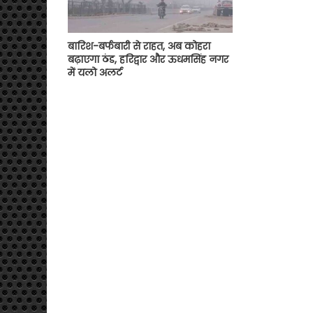
बारिश-बर्फबारी से राहत, अब कोहरा
बढ़ाएगा ठंड, हरिद्वार और ऊधमसिंह नगर
में यलो अलर्ट