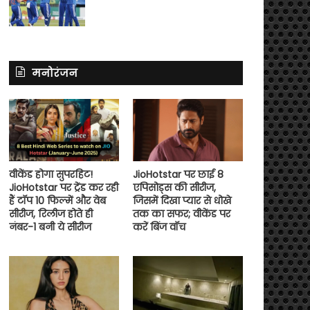
मनोरंजन
वीकेंड होगा सुपरहिट!
JioHotstar पर छाई 8
JioHotstar पर ट्रेंड कर रही
एपिसोड्स की सीरीज,
हैं टॉप 10 फिल्में और वेब
जिसमें दिखा प्यार से धोखे
सीरीज, रिलीज होते ही
तक का सफर; वीकेंड पर
नंबर-1 बनी ये सीरीज
करें बिंज वॉच