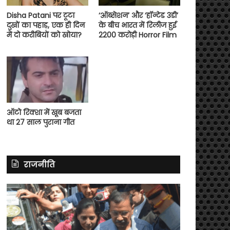
Disha Patani पर टूटा
‘ऑब्सेशन’ और ‘हॉन्टेड 3डी’
दुखों का पहाड़, एक ही दिन
के बीच भारत में रिलीज हुई
में दो करीबियों को खोया?
2200 करोड़ी Horror Film
ऑटो रिक्शा में खूब बजता
था 27 साल पुराना गीत
राजनीति