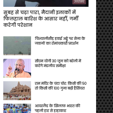
उत्तराखंड
सुबह से चढ़ा पारा, मैदानी इलाकों में
फिलहाल बारिश के आसार नहीं, गर्मी
करेगी परेशान
चिन्यालीसौड़ हवाई अड्डे पर सेना के
जवानों का रोमांचकारी प्रदर्शन
सीएम योगी 30 जून को बरेली में
करेंगे मंडलीय समीक्षा
राम मंदिर के चंदा चोर: किसी की 50
तो किसी की 100 गुना बढ़ी हैसियत
आयरलैंड के खिलाफ भारत की
पहली हार से हाहाकार