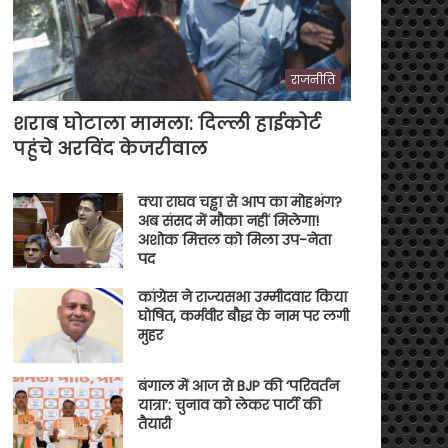
राजनीति
शराब घोटाला मामला: दिल्ली हाईकोर्ट
पहुंचे अरविंद केजरीवाल
क्या राघव चड्ढा से आप का मोहभंग?
अब संसद में मौका नहीं मिलेगा!
अशोक मित्तल को मिला उप-नेता
पद
कांग्रेस ने राज्यसभा उम्मीदवार किया
घोषित, कर्मवीर बौद्ध के नाम पर लगी
मुहर
बंगाल में आज से BJP की ‘परिवर्तन
यात्रा’: चुनाव को लेकर पार्टी की
तैयारी