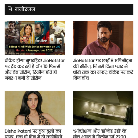
मनोरंजन
वीकेंड होगा सुपरहिट! JioHotstar
JioHotstar पर छाई 8 एपिसोड्स
पर ट्रेंड कर रही हैं टॉप 10 फिल्में
की सीरीज, जिसमें दिखा प्यार से
और वेब सीरीज, रिलीज होते ही
धोखे तक का सफर; वीकेंड पर करें
नंबर-1 बनी ये सीरीज
बिंज वॉच
Disha Patani पर टूटा दुखों का
‘ऑब्सेशन’ और ‘हॉन्टेड 3डी’ के
पहाड़, एक ही दिन में दो करीबियों
बीच भारत में रिलीज हुई 2200