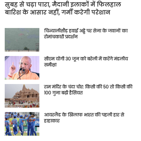
सुबह से चढ़ा पारा, मैदानी इलाकों में फिलहाल
बारिश के आसार नहीं, गर्मी करेगी परेशान
चिन्यालीसौड़ हवाई अड्डे पर सेना के जवानों का
रोमांचकारी प्रदर्शन
सीएम योगी 30 जून को बरेली में करेंगे मंडलीय
समीक्षा
राम मंदिर के चंदा चोर: किसी की 50 तो किसी की
100 गुना बढ़ी हैसियत
आयरलैंड के खिलाफ भारत की पहली हार से
हाहाकार