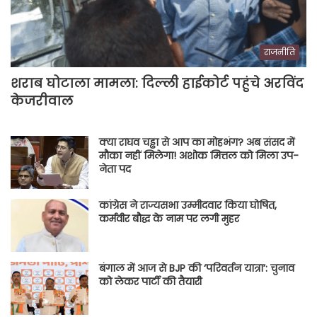
राजनीति
शराब घोटाला मामला: दिल्ली हाईकोर्ट पहुंचे अरविंद
केजरीवाल
क्या राघव चड्ढा से आप का मोहभंग? अब संसद में
मौका नहीं मिलेगा! अशोक मित्तल को मिला उप-
नेता पद
कांग्रेस ने राज्यसभा उम्मीदवार किया घोषित,
कर्मवीर बौद्ध के नाम पर लगी मुहर
बंगाल में आज से BJP की ‘परिवर्तन यात्रा’: चुनाव
को लेकर पार्टी की तैयारी