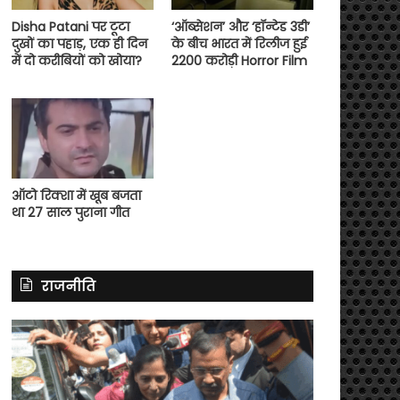
Disha Patani पर टूटा
‘ऑब्सेशन’ और ‘हॉन्टेड 3डी’
दुखों का पहाड़, एक ही दिन
के बीच भारत में रिलीज हुई
में दो करीबियों को खोया?
2200 करोड़ी Horror Film
ऑटो रिक्शा में खूब बजता
था 27 साल पुराना गीत
राजनीति