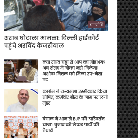
राजनीति
शराब घोटाला मामला: दिल्ली हाईकोर्ट
पहुंचे अरविंद केजरीवाल
क्या राघव चड्ढा से आप का मोहभंग?
अब संसद में मौका नहीं मिलेगा!
अशोक मित्तल को मिला उप-नेता
पद
कांग्रेस ने राज्यसभा उम्मीदवार किया
घोषित, कर्मवीर बौद्ध के नाम पर लगी
मुहर
बंगाल में आज से BJP की ‘परिवर्तन
यात्रा’: चुनाव को लेकर पार्टी की
तैयारी