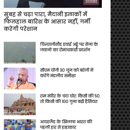
उत्तराखंड
सुबह से चढ़ा पारा, मैदानी इलाकों में
फिलहाल बारिश के आसार नहीं, गर्मी
करेगी परेशान
चिन्यालीसौड़ हवाई अड्डे पर सेना के
जवानों का रोमांचकारी प्रदर्शन
सीएम योगी 30 जून को बरेली में
करेंगे मंडलीय समीक्षा
राम मंदिर के चंदा चोर: किसी की 50
तो किसी की 100 गुना बढ़ी हैसियत
आयरलैंड के खिलाफ भारत की
पहली हार से हाहाकार