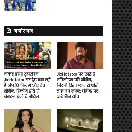
मनोरंजन
वीकेंड होगा सुपरहिट!
JioHotstar पर छाई 8
JioHotstar पर ट्रेंड कर रही
एपिसोड्स की सीरीज,
हैं टॉप 10 फिल्में और वेब
जिसमें दिखा प्यार से धोखे
सीरीज, रिलीज होते ही
तक का सफर; वीकेंड पर
नंबर-1 बनी ये सीरीज
करें बिंज वॉच