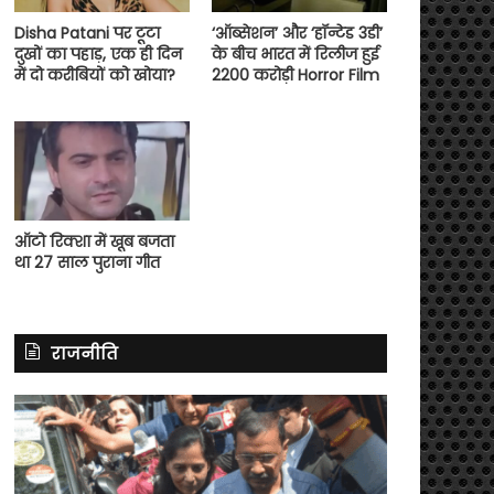
Disha Patani पर टूटा
‘ऑब्सेशन’ और ‘हॉन्टेड 3डी’
दुखों का पहाड़, एक ही दिन
के बीच भारत में रिलीज हुई
में दो करीबियों को खोया?
2200 करोड़ी Horror Film
ऑटो रिक्शा में खूब बजता
था 27 साल पुराना गीत
राजनीति