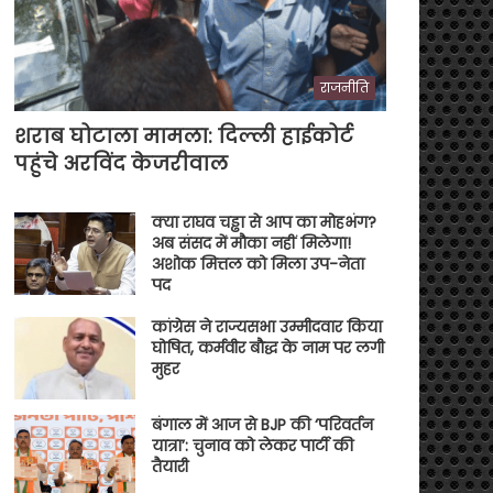
राजनीति
शराब घोटाला मामला: दिल्ली हाईकोर्ट
पहुंचे अरविंद केजरीवाल
क्या राघव चड्ढा से आप का मोहभंग?
अब संसद में मौका नहीं मिलेगा!
अशोक मित्तल को मिला उप-नेता
पद
कांग्रेस ने राज्यसभा उम्मीदवार किया
घोषित, कर्मवीर बौद्ध के नाम पर लगी
मुहर
बंगाल में आज से BJP की ‘परिवर्तन
यात्रा’: चुनाव को लेकर पार्टी की
तैयारी