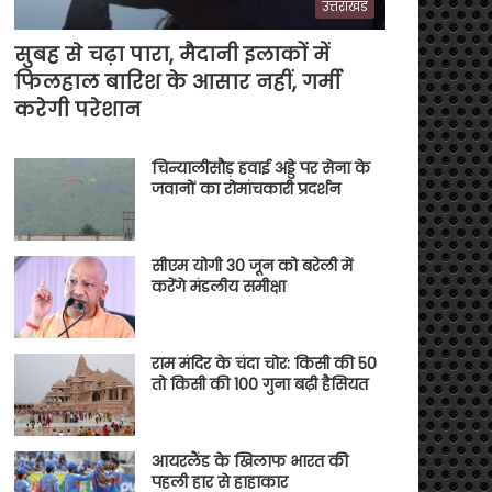
उत्तराखंड
सुबह से चढ़ा पारा, मैदानी इलाकों में
फिलहाल बारिश के आसार नहीं, गर्मी
करेगी परेशान
चिन्यालीसौड़ हवाई अड्डे पर सेना के
जवानों का रोमांचकारी प्रदर्शन
सीएम योगी 30 जून को बरेली में
करेंगे मंडलीय समीक्षा
राम मंदिर के चंदा चोर: किसी की 50
तो किसी की 100 गुना बढ़ी हैसियत
आयरलैंड के खिलाफ भारत की
पहली हार से हाहाकार