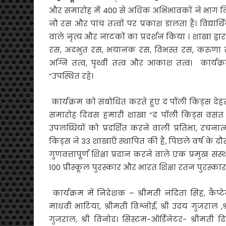
और समारोह में 400 से अधिक अभिभावकों ने भाग ल
नौ रस और पांच तत्वों पर प्रकाश डालता है। विद्यार्थि
वाले नृत्य और नाटकों का प्रदर्शन किया । शाखा द्वारा 
रस, अदभुत रस, भयानक रस, विभस्त रस, करुणा रस, 
अग्नि तत्व, पृथ्वी तत्व और आकाश तत्व। कार्यक्
“उपस्थित रहे।
कार्यक्रम को संबोधित करते हुए द पॉली किड्स देहरादू
समारोह दिवस हमारी शाखा “द पॉली किड्स वसंत विहा
उपलब्धियों को प्रदर्शित करने वाली प्रतिभा, रच
किड्स ने 33 शाखाएँ स्थापित की हैं, पिछले वर्ष के दौ
गुणवत्तापूर्ण शिक्षा प्रदान करने वाले एक प्रमुख संस्थ
100 प्रीस्कूल पुरस्कार और भारत शिक्षा रतन पुरस्कार
कार्यक्रम में निदेशक – श्रीमती नंदिता सिंह, कैप्टेन र
माधवी भाटिया, श्रीमती विश्नोई, श्री उदय गुजराल ,
गुजराल, श्री विनोद। सिस्टम-ऑर्डिनेटर- श्रीमती दिव