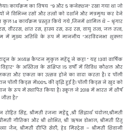
िया। कार्यक्रम का विषय “9 और 5 कनेक्शन” रखा गया था जो
यों ने विभिन्न रसों और तत्वों को दर्शाने और मंत्रमुग्ध कर देने
कुल 14 कार्यक्रम प्रस्तुत किये गये ,जिनमें शामिल थे – श्रृंगार
वीररस, शांत रस, हास्य रस, रुद्र रस, वायु तत्व, जल तत्व,
रम में मुख्य अतिथि के रूप में माननीय “अरविंदनभा शुक्ला
न के अध्यक्ष कैप्टन मुकुल महेंद्रू ने कहा ” यह 13वां वार्षिक
र” के अस्तित्व के संक्षिप्त 15 वर्षों में विविध कौशल और
नात्मकता और एकता का उत्सव होने का वादा करता है। द पॉली
रान पॉली किड्स में100% की वृद्धि हुई है। पॉली किड्स ने खुद को
ान के रूप में स्थापित किया है। स्कूल ने 2018 में भारत में शीर्ष
 जीता है।”
ोहित सिंह, श्रीमती रंजना महेंद्रू ,श्री सिद्धार्थ चंदोला,श्रीमती
श्रीमती गीतिका और श्री शोभित, श्री ऋषभ डोभाल, श्रीमती रितु
्या जैन, श्रीमती दीप्ति सेठी, हेड मिस्ट्रेस – श्रीमती शिवानी