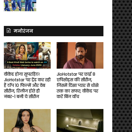
मनोरंजन
वीकेंड होगा सुपरहिट!
JioHotstar पर छाई 8
JioHotstar पर ट्रेंड कर रही
एपिसोड्स की सीरीज,
हैं टॉप 10 फिल्में और वेब
जिसमें दिखा प्यार से धोखे
सीरीज, रिलीज होते ही
तक का सफर; वीकेंड पर
नंबर-1 बनी ये सीरीज
करें बिंज वॉच