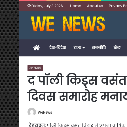
Home
About us
Privacy Po
Friday, July 3 2026
Home
देश-विदेश
राज्य
राजनीति
खेल
उत्तराखंड
द पॉली किड्स वसंत 
दिवस समारोह मना
WeNews
देहरादून
:
पॉली किड्स वसंत विहार ने अपना वार्षि