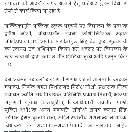
चंपावत को आदर्श जनपद बनाने हेतु प्रतिबद्ध है,इस दिशा में
तेजी से कार्य किया जा रहा है।
मल्लिकार्जुन पब्लिक स्कूल पहुंचने पर विद्यालय के प्रबंधक
हरीश जोशी, चौयरपर्सन रचना जोशी,निदेशक रुद्राक्ष
जोशी,प्रधानाचार्य अशोक शर्मा,राहुल सिंह देव द्वारा मुख्यमंत्री
का स्वागत एवं अभिनंदन किया। इस अवसर पर विद्यालय के
छात्र छात्राओं द्वारा स्वागत गीत,छोलिया नृत्य आदि प्रस्तुत किए
गए।
इस अवसर पर दर्जा राज्यमंत्री गणेश भंडारी भाजपा जिलाध्यक्ष
चंपावत, निर्मल महरा पिथौरागढ़ गिरीश जोशी, प्रशासक जिला
पंचायत ज्योति राय,विधायक प्रतिनिधि प्रकाश तिवारी, भाजपा
महामंत्री मुकेश कलखुड़िया, जिलाधिकारी नवनीत पाण्डे,
पुलिस अधीक्षक अजय गणपति, सीडीओ संजय कुमार सिंह,
एडीएम हेमंत कुमार वर्मा, सहित स्थानीय गणमान्य नागरिक,
विद्यालय के अध्यापक-अध्यापिकाऐं छात्र-छात्राएं सहित