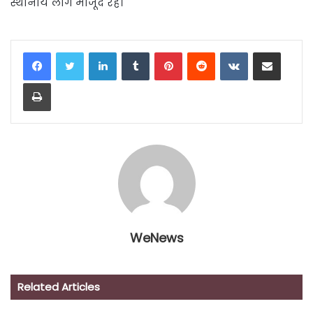
स्थानीय लोग मौजूद रहे।
LinkedIn
Tumblr
Pinterest
Reddit
VKontakte
Share via Email
Print
WeNews
Related Articles