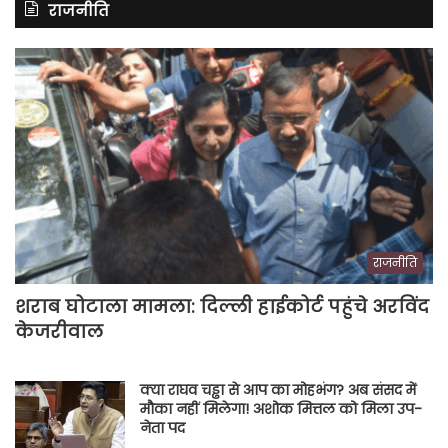
राजनीति
राजनीति
शराब घोटाला मामला: दिल्ली हाईकोर्ट पहुंचे अरविंद
केजरीवाल
क्या राघव चड्ढा से आप का मोहभंग? अब संसद में
मौका नहीं मिलेगा! अशोक मित्तल को मिला उप-
नेता पद