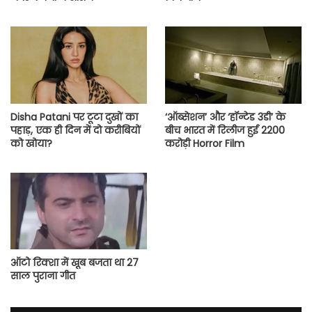
Disha Patani पर टूटा दुखों का
‘ऑब्सेशन’ और ‘हॉन्टेड 3डी’ के
पहाड़, एक ही दिन में दो करीबियों
बीच भारत में रिलीज हुई 2200
को खोया?
करोड़ी Horror Film
ऑटो रिक्शा में खूब बजता था 27
साल पुराना गीत