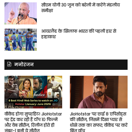
सीएम योगी 30 जून को बरेली में करेंगे मंडलीय
समीक्षा
आयरलैंड के खिलाफ भारत की पहली हार से
हाहाकार
मनोरंजन
वीकेंड होगा सुपरहिट! JioHotstar
JioHotstar पर छाई 8 एपिसोड्स
पर ट्रेंड कर रही हैं टॉप 10 फिल्में
की सीरीज, जिसमें दिखा प्यार से
और वेब सीरीज, रिलीज होते ही
धोखे तक का सफर; वीकेंड पर करें
नंबर-1 बनी ये सीरीज
बिंज वॉच