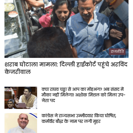
राजनीति
शराब घोटाला मामला: दिल्ली हाईकोर्ट पहुंचे अरविंद
केजरीवाल
क्या राघव चड्ढा से आप का मोहभंग? अब संसद में
मौका नहीं मिलेगा! अशोक मित्तल को मिला उप-
नेता पद
कांग्रेस ने राज्यसभा उम्मीदवार किया घोषित,
कर्मवीर बौद्ध के नाम पर लगी मुहर