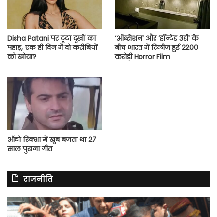
Disha Patani पर टूटा दुखों का
‘ऑब्सेशन’ और ‘हॉन्टेड 3डी’ के
पहाड़, एक ही दिन में दो करीबियों
बीच भारत में रिलीज हुई 2200
को खोया?
करोड़ी Horror Film
ऑटो रिक्शा में खूब बजता था 27
साल पुराना गीत
राजनीति