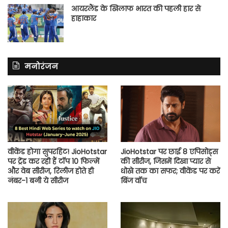
आयरलैंड के खिलाफ भारत की पहली हार से
हाहाकार
मनोरंजन
वीकेंड होगा सुपरहिट! JioHotstar
JioHotstar पर छाई 8 एपिसोड्स
पर ट्रेंड कर रही हैं टॉप 10 फिल्में
की सीरीज, जिसमें दिखा प्यार से
और वेब सीरीज, रिलीज होते ही
धोखे तक का सफर; वीकेंड पर करें
नंबर-1 बनी ये सीरीज
बिंज वॉच