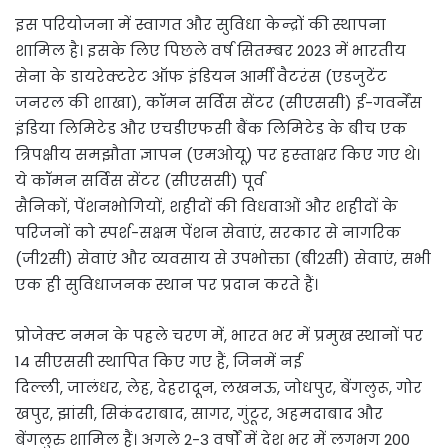
इस परियोजना में स्वागत और सुविधा केन्‍द्रों की स्थापना
शामिल है। इसके लिए पिछले वर्ष सितम्‍बर 2023 में भारतीय
सेना के डायरेक्‍टरेट ऑफ इंडियन आर्मी वैटरंस (एडजुटेंट
जनरल की शाखा), कॉमन सर्विस सेंटर (सीएससी) ई-गवर्नेंस
इंडिया लिमिटेड और एचडीएफसी बैंक लिमिटेड के बीच एक
त्रिपक्षीय समझौता ज्ञापन (एमओयू) पर हस्‍ताक्षर किए गए थे।
ये कॉमन सर्विस सेंटर (सीएससी) पूर्व
सैनिकों, पेंशनभोगियों, शहीदों की विधवाओं और शहीदों के
परिजनों को स्पर्श-सक्षम पेंशन सेवाएं, सरकार से नागरिक
(जी2सी) सेवाएं और व्यवसाय से उपभोक्ता (बी2सी) सेवाएं, सभी
एक ही सुविधाजनक स्थान पर प्रदान करते हैं।
प्रोजेक्ट नमन के पहले चरण में, भारत भर में प्रमुख स्थानों पर
14 सीएससी स्थापित किए गए हैं, जिनमें नई
दिल्ली, जालंधर, लेह, देहरादून, लखनऊ, जोधपुर, बेंगलुरू, गोर
खपुर, झांसी, सिकंदराबाद, सागर, गुंटूर, अहमदाबाद और
बेंगलुरु शामिल हैं। अगले 2-3 वर्षों में देश भर में लगभग 200