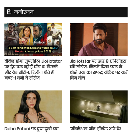
मनोरंजन
वीकेंड होगा सुपरहिट! JioHotstar
JioHotstar पर छाई 8 एपिसोड्स
पर ट्रेंड कर रही हैं टॉप 10 फिल्में
की सीरीज, जिसमें दिखा प्यार से
और वेब सीरीज, रिलीज होते ही
धोखे तक का सफर; वीकेंड पर करें
नंबर-1 बनी ये सीरीज
बिंज वॉच
Disha Patani पर टूटा दुखों का
‘ऑब्सेशन’ और ‘हॉन्टेड 3डी’ के