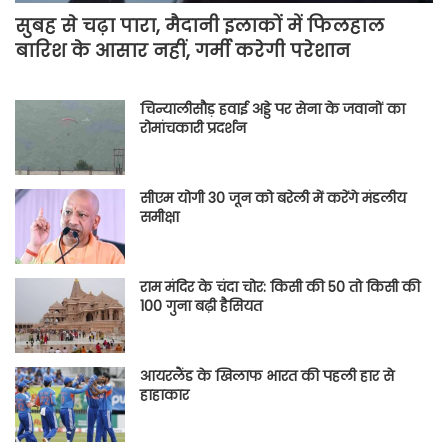
सुबह से चढ़ा पारा, मैदानी इलाकों में फिलहाल
बारिश के आसार नहीं, गर्मी करेगी परेशान
चिन्यालीसौड़ हवाई अड्डे पर सेना के जवानों का
रोमांचकारी प्रदर्शन
सीएम योगी 30 जून को बरेली में करेंगे मंडलीय
समीक्षा
राम मंदिर के चंदा चोर: किसी की 50 तो किसी की
100 गुना बढ़ी हैसियत
आयरलैंड के खिलाफ भारत की पहली हार से
हाहाकार