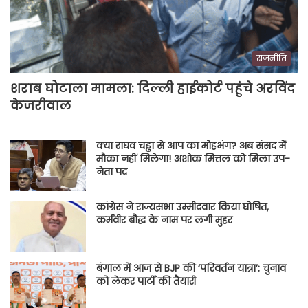
राजनीति
शराब घोटाला मामला: दिल्ली हाईकोर्ट पहुंचे अरविंद
केजरीवाल
क्या राघव चड्ढा से आप का मोहभंग? अब संसद में
मौका नहीं मिलेगा! अशोक मित्तल को मिला उप-
नेता पद
कांग्रेस ने राज्यसभा उम्मीदवार किया घोषित,
कर्मवीर बौद्ध के नाम पर लगी मुहर
बंगाल में आज से BJP की ‘परिवर्तन यात्रा’: चुनाव
को लेकर पार्टी की तैयारी