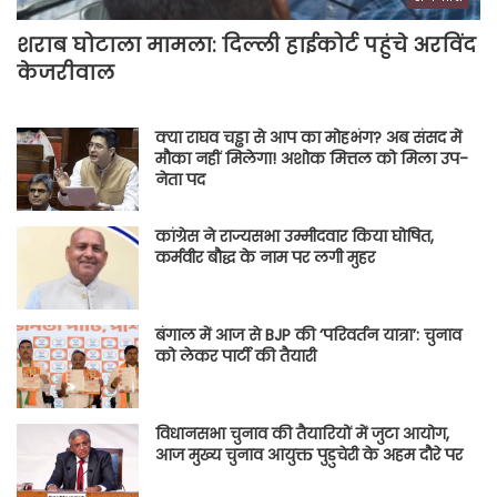
शराब घोटाला मामला: दिल्ली हाईकोर्ट पहुंचे अरविंद
केजरीवाल
क्या राघव चड्ढा से आप का मोहभंग? अब संसद में
मौका नहीं मिलेगा! अशोक मित्तल को मिला उप-
नेता पद
कांग्रेस ने राज्यसभा उम्मीदवार किया घोषित,
कर्मवीर बौद्ध के नाम पर लगी मुहर
बंगाल में आज से BJP की ‘परिवर्तन यात्रा’: चुनाव
को लेकर पार्टी की तैयारी
विधानसभा चुनाव की तैयारियों में जुटा आयोग,
आज मुख्य चुनाव आयुक्त पुडुचेरी के अहम दौरे पर