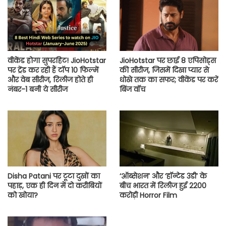
वीकेंड होगा सुपरहिट! JioHotstar
JioHotstar पर छाई 8 एपिसोड्स
पर ट्रेंड कर रही हैं टॉप 10 फिल्में
की सीरीज, जिसमें दिखा प्यार से
और वेब सीरीज, रिलीज होते ही
धोखे तक का सफर; वीकेंड पर करें
नंबर-1 बनी ये सीरीज
बिंज वॉच
Disha Patani पर टूटा दुखों का
‘ऑब्सेशन’ और ‘हॉन्टेड 3डी’ के
पहाड़, एक ही दिन में दो करीबियों
बीच भारत में रिलीज हुई 2200
को खोया?
करोड़ी Horror Film