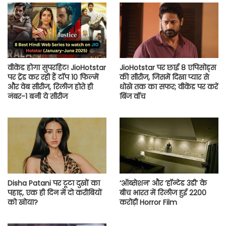
वीकेंड होगा सुपरहिट! JioHotstar
JioHotstar पर छाई 8 एपिसोड्स
पर ट्रेंड कर रही हैं टॉप 10 फिल्में
की सीरीज, जिसमें दिखा प्यार से
और वेब सीरीज, रिलीज होते ही
धोखे तक का सफर; वीकेंड पर करें
नंबर-1 बनी ये सीरीज
बिंज वॉच
Disha Patani पर टूटा दुखों का
‘ऑब्सेशन’ और ‘हॉन्टेड 3डी’ के
पहाड़, एक ही दिन में दो करीबियों
बीच भारत में रिलीज हुई 2200
को खोया?
करोड़ी Horror Film