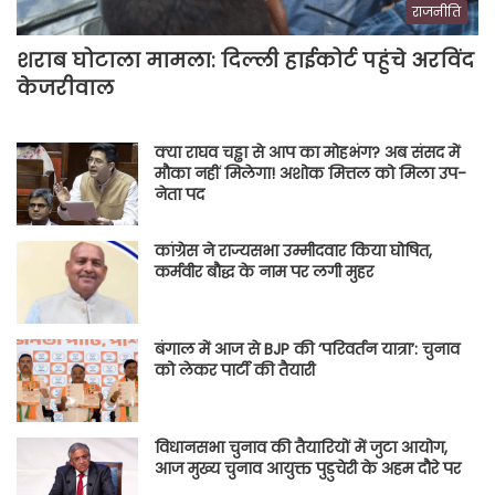
राजनीति
शराब घोटाला मामला: दिल्ली हाईकोर्ट पहुंचे अरविंद
केजरीवाल
क्या राघव चड्ढा से आप का मोहभंग? अब संसद में
मौका नहीं मिलेगा! अशोक मित्तल को मिला उप-
नेता पद
कांग्रेस ने राज्यसभा उम्मीदवार किया घोषित,
कर्मवीर बौद्ध के नाम पर लगी मुहर
बंगाल में आज से BJP की ‘परिवर्तन यात्रा’: चुनाव
को लेकर पार्टी की तैयारी
विधानसभा चुनाव की तैयारियों में जुटा आयोग,
आज मुख्य चुनाव आयुक्त पुडुचेरी के अहम दौरे पर