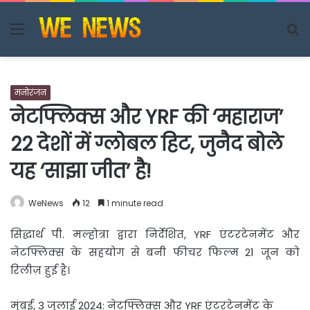
Menu
S
fo
मनोरंजन
नेटफ्लिक्स और YRF की ‘महाराज’
22 देशों में ग्लोबल हिट, जुनैद बोले
यह ‘साझा जीत’ है!
WeNews
12
1 minute read
सिद्धार्थ पी. मल्होत्रा द्वारा निर्देशित, YRF एंटरटेनमेंट और
नेटफ्लिक्स के सहयोग से बनी फीचर फिल्म 21 जून
को
रिलीज़ हुई है।
मुंबई, 3 जुलाई 2024: नेटफ्लिक्स और YRF एंटरटेनमेंट के