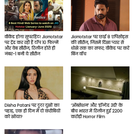
वीकेंड होगा सुपरहिट! JioHotstar
JioHotstar पर छाई 8 एपिसोड्स
पर ट्रेंड कर रही हैं टॉप 10 फिल्में
की सीरीज, जिसमें दिखा प्यार से
और वेब सीरीज, रिलीज होते ही
धोखे तक का सफर; वीकेंड पर करें
नंबर-1 बनी ये सीरीज
बिंज वॉच
Disha Patani पर टूटा दुखों का
‘ऑब्सेशन’ और ‘हॉन्टेड 3डी’ के
पहाड़, एक ही दिन में दो करीबियों
बीच भारत में रिलीज हुई 2200
को खोया?
करोड़ी Horror Film