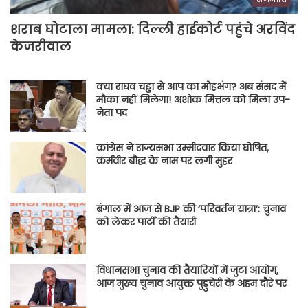
शराब घोटाला मामला: दिल्ली हाईकोर्ट पहुंचे अरविंद
केजरीवाल
क्या राघव चड्ढा से आप का मोहभंग? अब संसद में
मौका नहीं मिलेगा! अशोक मित्तल को मिला उप-
नेता पद
कांग्रेस ने राज्यसभा उम्मीदवार किया घोषित,
कर्मवीर बौद्ध के नाम पर लगी मुहर
बंगाल में आज से BJP की ‘परिवर्तन यात्रा’: चुनाव
को लेकर पार्टी की तैयारी
विधानसभा चुनाव की तैयारियों में जुटा आयोग,
आज मुख्य चुनाव आयुक्त पुडुचेरी के अहम दौरे पर