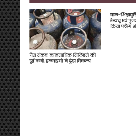
बाल-भिक्षावृत
रेस्क्यू एवं पु
किया फ्लैग
गैस संकट: व्यावसायिक सिलिंडरों की
हुई कमी, हलवाइयों ने ढूंढा विकल्प