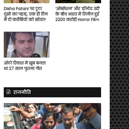
Disha Patani पर टूटा
‘ऑब्सेशन’ और ‘हॉन्टेड 3डी’
दुखों का पहाड़, एक ही दिन
के बीच भारत में रिलीज हुई
में दो करीबियों को खोया?
2200 करोड़ी Horror Film
ऑटो रिक्शा में खूब बजता
था 27 साल पुराना गीत
राजनीति