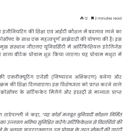
12
2 minutes read
ो इंजीनियरिंग की शिक्षा एवं आईटी कौशल में बदलाव लाने का
्रोसॉफ्ट के साथ एक महत्‍वपूर्ण साझेदारी की घोषणा की है। इस
ुख संस्‍थान जीएलए यूनिवर्सिटी में आर्टिफिशियल इंटेलिजेंस
वाला बीटेक प्रोग्राम शुरू किया जाएगा। यह प्रोग्राम मथुरा में
 की एक्‍जीक्‍यूटिंग एजेंसी (निष्‍पादन अभिकरण) बनेगा और
्यक्रम की शिक्षा दिलवाएगा। इस‍ विशेषज्ञता को प्राप्‍त करने वाले
ोसॉफ्ट के सर्टिफकेट मिलेंगे और इंडस्‍ट्री से मान्‍यता प्राप्‍त
ताडेपल्‍ली ने कहा,
‘‘
यह
कोर्स
मजबूत
बुनियादी
कौशल
निर्मित
का
उज्
जवल
भविष्
य
सुनिश्चित
करेंगे।
सर्टिफिकेशन
से
विद्यार्थियों
की
े
के
अलावा
,
बाइटएक्सएल
इस
प्रोग्राम
के
तहत
नौकरी
की
गारंटी