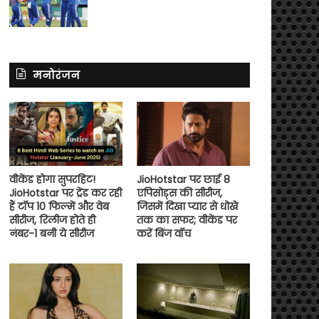
मनोरंजन
वीकेंड होगा सुपरहिट!
JioHotstar पर छाई 8
JioHotstar पर ट्रेंड कर रही
एपिसोड्स की सीरीज,
हैं टॉप 10 फिल्में और वेब
जिसमें दिखा प्यार से धोखे
सीरीज, रिलीज होते ही
तक का सफर; वीकेंड पर
नंबर-1 बनी ये सीरीज
करें बिंज वॉच