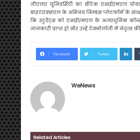
जीएलए यूनिवर्सिटी का बीटेक एआईएमएल प्रोग्रा
बाइटएक्सएल के अभिनव निम्‍बस प्‍लेटफॉर्म के 
कि स्‍टूडेंट्स को एआईएमएल के अत्‍याधुनिक कॉन्‍स
जानकारी प्राप्‍त हो और उन्‍हें टेक्‍नोलॉजी में नेतृत्
Link
Facebook
Twitter
WeNews
Related Articles