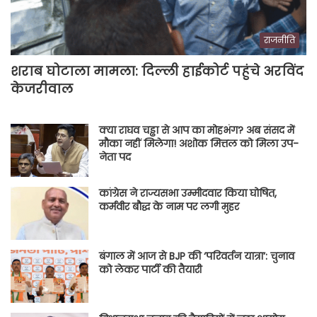
राजनीति
शराब घोटाला मामला: दिल्ली हाईकोर्ट पहुंचे अरविंद
केजरीवाल
क्या राघव चड्ढा से आप का मोहभंग? अब संसद में
मौका नहीं मिलेगा! अशोक मित्तल को मिला उप-
नेता पद
कांग्रेस ने राज्यसभा उम्मीदवार किया घोषित,
कर्मवीर बौद्ध के नाम पर लगी मुहर
बंगाल में आज से BJP की ‘परिवर्तन यात्रा’: चुनाव
को लेकर पार्टी की तैयारी