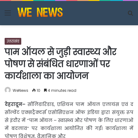
Menu
S
fo
उत्तराखंड
पाम ऑयल से जुड़ी स्वास्थ्य और
पोषण से संबंधित धारणाओं पर
कार्यशाला का आयोजन
WeNews
10
4 minutes read
देहरादून
–
सॉलिडारिडाड, एशियन पाम ऑयल एलायंस एवं द
सॉल्वेंट एक्सट्रैक्टर्स एसोसिएशन ऑफ इंडिया द्वारा
संयुक्त रूप
से इंदौर में “पाम ऑयल – स्वास्थ्य और पोषण के लिए धारणाओं
में बदलाव” पर कार्यशाला आयोजित की गई। कार्यशाला में
पोषण विशेषज्ञ, वैज्ञानिक और