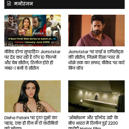
मनोरंजन
वीकेंड होगा सुपरहिट! JioHotstar
JioHotstar पर छाई 8 एपिसोड्स
पर ट्रेंड कर रही हैं टॉप 10 फिल्में
की सीरीज, जिसमें दिखा प्यार से
और वेब सीरीज, रिलीज होते ही
धोखे तक का सफर; वीकेंड पर करें
नंबर-1 बनी ये सीरीज
बिंज वॉच
Disha Patani पर टूटा दुखों का
‘ऑब्सेशन’ और ‘हॉन्टेड 3डी’ के
पहाड़, एक ही दिन में दो करीबियों
बीच भारत में रिलीज हुई 2200
को खोया?
करोड़ी Horror Film