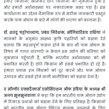
हमारे किसानों, खासकर छोटे किसानों को नुकसान हुआ है
और हमारी अर्थव्यवस्था पर नकारात्मक असर पड़ा है। इस
कार्यशाला का उद्देश्य वैज्ञानिक रूप से सटीक जानकारी प्रस्तुत
करके पाम ऑयल के बारे में लोगों की धारणा को बदलना है।
डॉ
.
शतद्रु
चट्टोपाध्याय
,
प्रबंध
निदेशक
,
सॉलिडारिडाड
एशिया
ने
मानकों के अनुसार स्वस्थ्य कृषि पद्धतियों को बढ़ावा देते
बताया कि महत्वपूर्ण फसल होने के बाद भी पाम ऑयल के
विषय में गलत धारणाएँ न केवल इस उद्योग की प्रतिष्ठा को
नुकसान पहुँचाती हैं, बल्कि भारतीय अर्थव्यवस्था को भी
प्रभावित करती हैं। छोटे किसान भी इससे प्रभावित हो रहे हैं।
हमारा प्रयास इन मिथकों को दूर करने और पाम ऑयल
उत्पादन और इससे होने वाली आजीविका को बढ़ावा देना है।
द
सॉल्वेंट
एक्सट्रैक्टर्स
एसोसिएशन
ऑफ
इंडिया
के
अध्यक्ष
श्री
अजय
झुनझुनवाला
ने कहा कि हम भारतीय पाम ऑयल उद्योग
में टिकाऊ प्रथाओं को बढ़ावा देने के लिए प्रतिबद्ध हैं। किसानों
को भारतीय पाम ऑयल स्थिरता मानक अपनाने के लिए