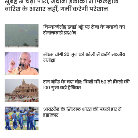
सुबह से चढ़ा पारा, मैदानी इलाकों में फिलहाल
बारिश के आसार नहीं, गर्मी करेगी परेशान
चिन्यालीसौड़ हवाई अड्डे पर सेना के जवानों का
रोमांचकारी प्रदर्शन
सीएम योगी 30 जून को बरेली में करेंगे मंडलीय
समीक्षा
राम मंदिर के चंदा चोर: किसी की 50 तो किसी की
100 गुना बढ़ी हैसियत
आयरलैंड के खिलाफ भारत की पहली हार से
हाहाकार