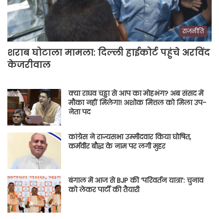
राजनीति
शराब घोटाला मामला: दिल्ली हाईकोर्ट पहुंचे अरविंद
केजरीवाल
क्या राघव चड्ढा से आप का मोहभंग? अब संसद में
मौका नहीं मिलेगा! अशोक मित्तल को मिला उप-
नेता पद
कांग्रेस ने राज्यसभा उम्मीदवार किया घोषित,
कर्मवीर बौद्ध के नाम पर लगी मुहर
बंगाल में आज से BJP की ‘परिवर्तन यात्रा’: चुनाव
को लेकर पार्टी की तैयारी