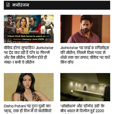
मनोरंजन
वीकेंड होगा सुपरहिट! JioHotstar
JioHotstar पर छाई 8 एपिसोड्स
पर ट्रेंड कर रही हैं टॉप 10 फिल्में
की सीरीज, जिसमें दिखा प्यार से
और वेब सीरीज, रिलीज होते ही
धोखे तक का सफर; वीकेंड पर करें
नंबर-1 बनी ये सीरीज
बिंज वॉच
Disha Patani पर टूटा दुखों का
‘ऑब्सेशन’ और ‘हॉन्टेड 3डी’ के
पहाड़, एक ही दिन में दो करीबियों
बीच भारत में रिलीज हुई 2200