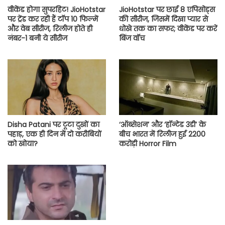
वीकेंड होगा सुपरहिट! JioHotstar
JioHotstar पर छाई 8 एपिसोड्स
पर ट्रेंड कर रही हैं टॉप 10 फिल्में
की सीरीज, जिसमें दिखा प्यार से
और वेब सीरीज, रिलीज होते ही
धोखे तक का सफर; वीकेंड पर करें
नंबर-1 बनी ये सीरीज
बिंज वॉच
Disha Patani पर टूटा दुखों का
‘ऑब्सेशन’ और ‘हॉन्टेड 3डी’ के
पहाड़, एक ही दिन में दो करीबियों
बीच भारत में रिलीज हुई 2200
को खोया?
करोड़ी Horror Film