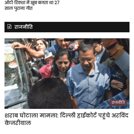
ऑटो रिक्शा में खूब बजता था 27
साल पुराना गीत
राजनीति
राजनीति
शराब घोटाला मामला: दिल्ली हाईकोर्ट पहुंचे अरविंद
केजरीवाल