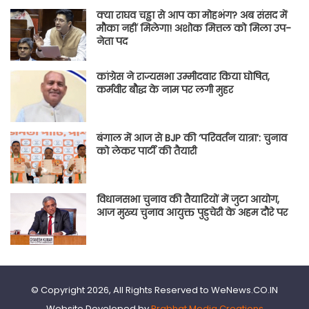
क्या राघव चड्ढा से आप का मोहभंग? अब संसद में
मौका नहीं मिलेगा! अशोक मित्तल को मिला उप-
नेता पद
कांग्रेस ने राज्यसभा उम्मीदवार किया घोषित,
कर्मवीर बौद्ध के नाम पर लगी मुहर
बंगाल में आज से BJP की ‘परिवर्तन यात्रा’: चुनाव
को लेकर पार्टी की तैयारी
विधानसभा चुनाव की तैयारियों में जुटा आयोग,
आज मुख्य चुनाव आयुक्त पुडुचेरी के अहम दौरे पर
© Copyright 2026, All Rights Reserved to WeNews.CO.IN
Website Developed by
Prabhat Media Creations