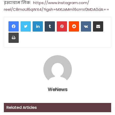
इंस्टाग्राम लिंक:
https://www.instagram.com/
reel/C8moUl6qWX4/?igsh=
MXUxMm16cmV0MDA0dA==
LinkedIn
Tumblr
Pinterest
Reddit
VKontakte
Share via Email
Print
WeNews
Related Articles