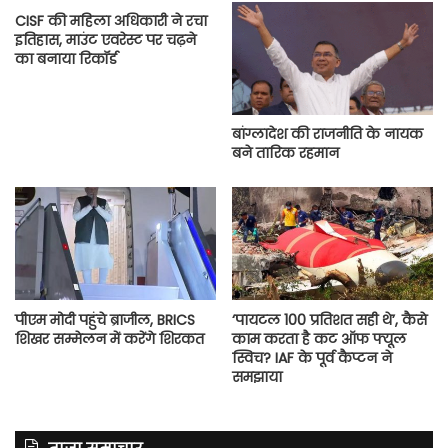
CISF की महिला अधिकारी ने रचा
इतिहास, माउंट एवरेस्ट पर चढ़ने
का बनाया रिकॉर्ड
बांग्लादेश की राजनीति के नायक
बने तारिक रहमान
पीएम मोदी पहुंचे ब्राजील, BRICS
‘पायटल 100 प्रतिशत सही थे’, कैसे
शिखर सम्मेलन में करेंगे शिरकत
काम करता है कट ऑफ फ्यूल
स्विच? IAF के पूर्व कैप्टन ने
समझाया