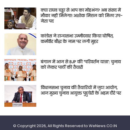
क्या राघव चड्ढा से आप का मोहभंग? अब संसद में
मौका नहीं मिलेगा! अशोक मित्तल को मिला उप-
नेता पद
कांग्रेस ने राज्यसभा उम्मीदवार किया घोषित,
कर्मवीर बौद्ध के नाम पर लगी मुहर
बंगाल में आज से BJP की ‘परिवर्तन यात्रा’: चुनाव
को लेकर पार्टी की तैयारी
विधानसभा चुनाव की तैयारियों में जुटा आयोग,
आज मुख्य चुनाव आयुक्त पुडुचेरी के अहम दौरे पर
© Copyright 2026, All Rights Reserved to WeNews.CO.IN