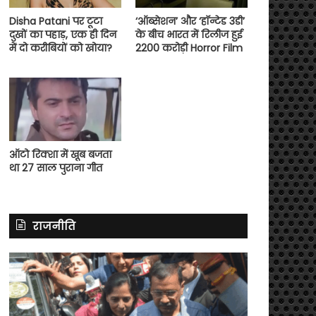
Disha Patani पर टूटा
‘ऑब्सेशन’ और ‘हॉन्टेड 3डी’
दुखों का पहाड़, एक ही दिन
के बीच भारत में रिलीज हुई
में दो करीबियों को खोया?
2200 करोड़ी Horror Film
ऑटो रिक्शा में खूब बजता
था 27 साल पुराना गीत
राजनीति