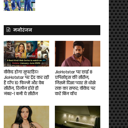
मनोरंजन
वीकेंड होगा सुपरहिट!
JioHotstar पर छाई 8
JioHotstar पर ट्रेंड कर रही
एपिसोड्स की सीरीज,
हैं टॉप 10 फिल्में और वेब
जिसमें दिखा प्यार से धोखे
सीरीज, रिलीज होते ही
तक का सफर; वीकेंड पर
नंबर-1 बनी ये सीरीज
करें बिंज वॉच