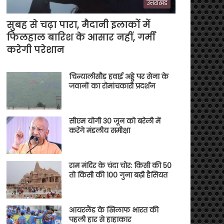
उत्तराखंड
सुबह से चढ़ा पारा, मैदानी इलाकों में
फिलहाल बारिश के आसार नहीं, गर्मी
करेगी परेशान
चिन्यालीसौड़ हवाई अड्डे पर सेना के
जवानों का रोमांचकारी प्रदर्शन
सीएम योगी 30 जून को बरेली में
करेंगे मंडलीय समीक्षा
राम मंदिर के चंदा चोर: किसी की 50
तो किसी की 100 गुना बढ़ी हैसियत
आयरलैंड के खिलाफ भारत की
पहली हार से हाहाकार