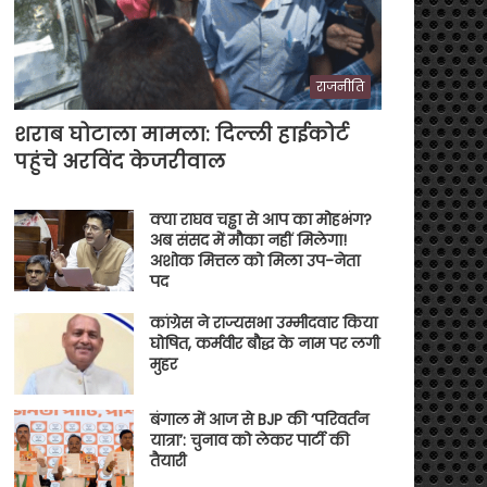
राजनीति
शराब घोटाला मामला: दिल्ली हाईकोर्ट
पहुंचे अरविंद केजरीवाल
क्या राघव चड्ढा से आप का मोहभंग?
अब संसद में मौका नहीं मिलेगा!
अशोक मित्तल को मिला उप-नेता
पद
कांग्रेस ने राज्यसभा उम्मीदवार किया
घोषित, कर्मवीर बौद्ध के नाम पर लगी
मुहर
बंगाल में आज से BJP की ‘परिवर्तन
यात्रा’: चुनाव को लेकर पार्टी की
तैयारी