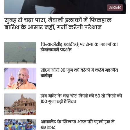
उत्तराखंड
सुबह से चढ़ा पारा, मैदानी इलाकों में फिलहाल
बारिश के आसार नहीं, गर्मी करेगी परेशान
चिन्यालीसौड़ हवाई अड्डे पर सेना के जवानों का
रोमांचकारी प्रदर्शन
सीएम योगी 30 जून को बरेली में करेंगे मंडलीय
समीक्षा
राम मंदिर के चंदा चोर: किसी की 50 तो किसी की
100 गुना बढ़ी हैसियत
आयरलैंड के खिलाफ भारत की पहली हार से
हाहाकार