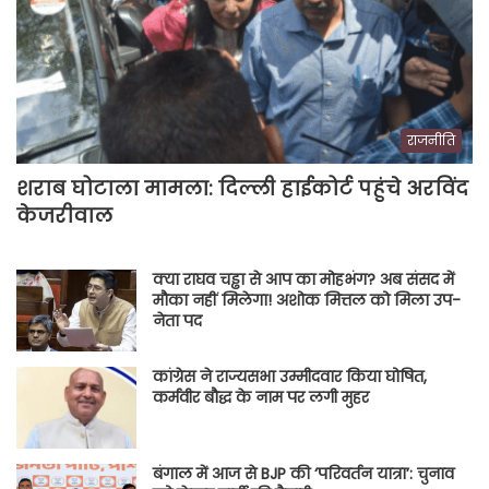
राजनीति
शराब घोटाला मामला: दिल्ली हाईकोर्ट पहुंचे अरविंद
केजरीवाल
क्या राघव चड्ढा से आप का मोहभंग? अब संसद में
मौका नहीं मिलेगा! अशोक मित्तल को मिला उप-
नेता पद
कांग्रेस ने राज्यसभा उम्मीदवार किया घोषित,
कर्मवीर बौद्ध के नाम पर लगी मुहर
बंगाल में आज से BJP की ‘परिवर्तन यात्रा’: चुनाव