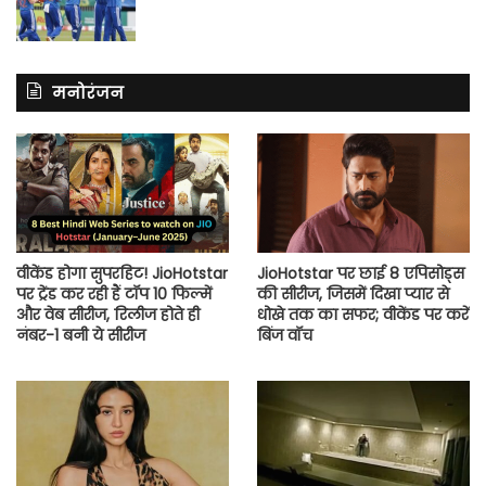
मनोरंजन
वीकेंड होगा सुपरहिट! JioHotstar
JioHotstar पर छाई 8 एपिसोड्स
पर ट्रेंड कर रही हैं टॉप 10 फिल्में
की सीरीज, जिसमें दिखा प्यार से
और वेब सीरीज, रिलीज होते ही
धोखे तक का सफर; वीकेंड पर करें
नंबर-1 बनी ये सीरीज
बिंज वॉच