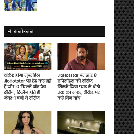
मनोरंजन
वीकेंड होगा सुपरहिट!
JioHotstar पर छाई 8
JioHotstar पर ट्रेंड कर रही
एपिसोड्स की सीरीज,
हैं टॉप 10 फिल्में और वेब
जिसमें दिखा प्यार से धोखे
सीरीज, रिलीज होते ही
तक का सफर; वीकेंड पर
नंबर-1 बनी ये सीरीज
करें बिंज वॉच