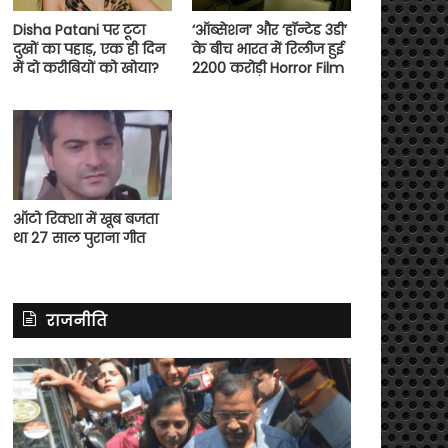
Disha Patani पर टूटा
‘ऑब्सेशन’ और ‘हॉन्टेड 3डी’
दुखों का पहाड़, एक ही दिन
के बीच भारत में रिलीज हुई
में दो करीबियों को खोया?
2200 करोड़ी Horror Film
ऑटो रिक्शा में खूब बजता
था 27 साल पुराना गीत
राजनीति