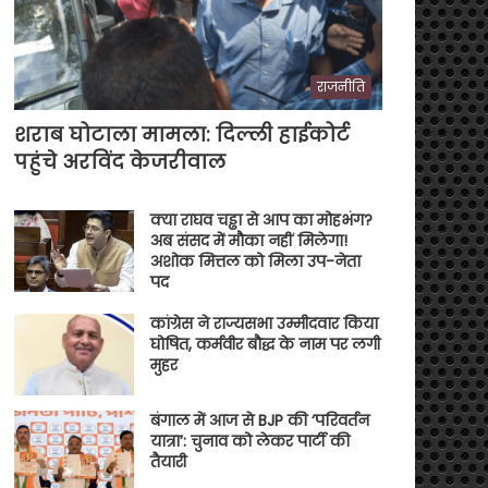
राजनीति
शराब घोटाला मामला: दिल्ली हाईकोर्ट
पहुंचे अरविंद केजरीवाल
क्या राघव चड्ढा से आप का मोहभंग?
अब संसद में मौका नहीं मिलेगा!
अशोक मित्तल को मिला उप-नेता
पद
कांग्रेस ने राज्यसभा उम्मीदवार किया
घोषित, कर्मवीर बौद्ध के नाम पर लगी
मुहर
बंगाल में आज से BJP की ‘परिवर्तन
यात्रा’: चुनाव को लेकर पार्टी की
तैयारी